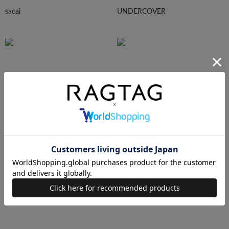
sacai
UNDERCOVER
N.HOOLYWOOD
Needles
Ralph Lauren
HUMAN MADE