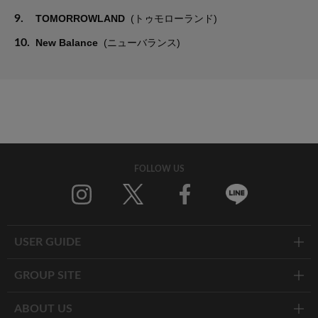
9.
TOMORROWLAND
(トゥモローランド)
10.
New Balance
(ニューバランス)
FOLLOW US
Twitter
Facebook
Line
USER GUIDE
GROUP SITE
ABOUT US