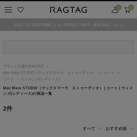
0
0
ニ
お
店
カ
ュ
気
舗
ー
2026.7.29 地震の影響による一部地域での集荷・配送遅延について
ー
に
取
ト
ボ
入
り
タ
り
寄
ン
せ
カ
ー
ブランド古着のRAGTAG
ト
Max Mara STUDIO
（マックスマーラ ストゥーディオ）
コート
コート
ウィメンズ(レディース)
Max Mara STUDIO
（マックスマーラ ストゥーディオ）
| コート | ウィメ
ンズ(レディース)の商品一覧
2
件