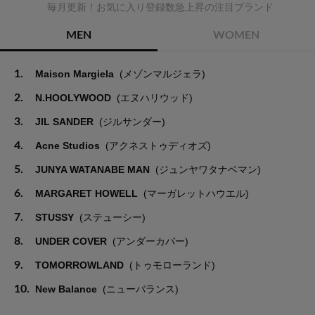
毎月更新！お気に入り登録数急上昇の注目ブランド
MEN
WOMEN
1.
Maison Margiela
(メゾンマルジェラ)
2.
N.HOOLYWOOD
(エヌハリウッド)
3.
JIL SANDER
(ジルサンダー)
4.
Acne Studios
(アクネストゥディオズ)
5.
JUNYA WATANABE MAN
(ジュンヤワタナベマン)
6.
MARGARET HOWELL
(マーガレットハウエル)
7.
STUSSY
(ステューシー)
8.
UNDER COVER
(アンダーカバー)
9.
TOMORROWLAND
(トゥモローランド)
10.
New Balance
(ニューバランス)