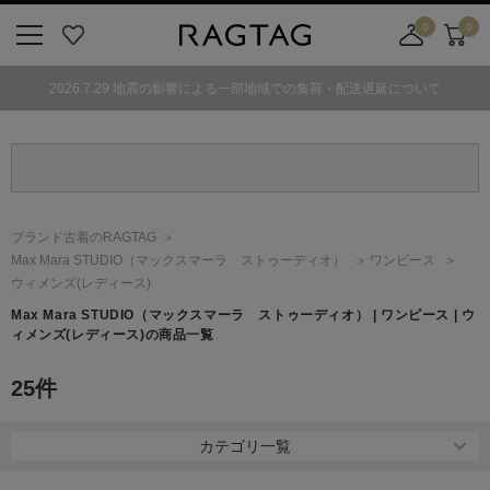
0
0
ニ
お
店
カ
ュ
気
舗
ー
2026.7.29 地震の影響による一部地域での集荷・配送遅延について
ー
に
取
ト
ボ
入
り
タ
り
寄
ン
せ
カ
ー
ブランド古着のRAGTAG
ト
Max Mara STUDIO
（マックスマーラ ストゥーディオ）
ワンピース
ウィメンズ(レディース)
Max Mara STUDIO
（マックスマーラ ストゥーディオ）
| ワンピース | ウ
ィメンズ(レディース)の商品一覧
25
件
カテゴリ一覧