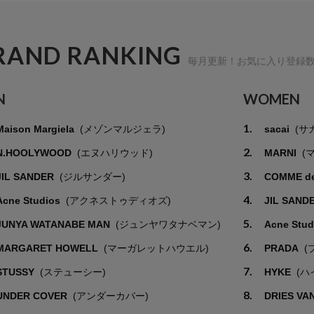
RAND RANKING
毎月更新！お気に入り登録
N
WOMEN
1.
Maison Margiela
(メゾンマルジェラ)
sacai
(サ
2.
N.HOOLYWOOD
(エヌハリウッド)
MARNI
(
3.
JIL SANDER
(ジルサンダー)
COMME d
4.
Acne Studios
(アクネストゥディオズ)
JIL SAND
5.
JUNYA WATANABE MAN
(ジュンヤワタナベマン)
Acne Stu
6.
MARGARET HOWELL
(マーガレットハウエル)
PRADA
(
7.
STUSSY
(ステューシー)
HYKE
(ハ
8.
UNDER COVER
(アンダーカバー)
DRIES VA