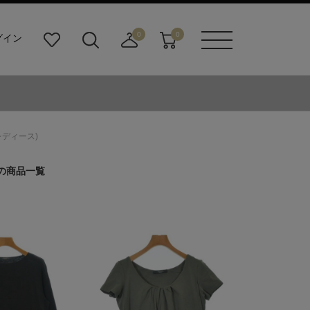
0
0
グイン
お
検
店
カ
メニュ
気
索
舗
ー
ーボタ
に
ビ
取
ト
ン
入
ル
り
り
ダ
寄
ー
せ
レディース)
ボ
カ
タ
ー
ーの商品一覧
ン
ト