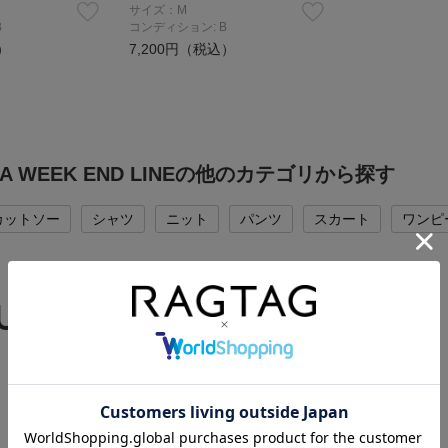
サイズ：M
B
コンディション: B
）
7,200円（税込）
RA WEEK END LINEの他のカテゴリから探す
カットソー
シャツ
ニット
パンツ
スカート
ワンピ
 UP BRAND
RAGTAGバイヤーの厳選ブランド