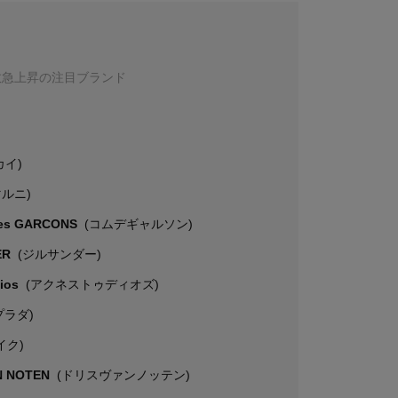
数急上昇の注目ブランド
カイ)
マルニ)
es GARCONS
(コムデギャルソン)
ER
(ジルサンダー)
dios
(アクネストゥディオズ)
プラダ)
イク)
N NOTEN
(ドリスヴァンノッテン)