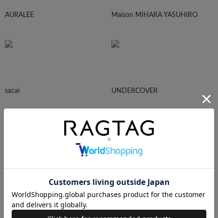
AURALEE
Maison MIHARA YASUHIRO
sacai
UNDERCOVER
N.HOOLYWOOD
Needles