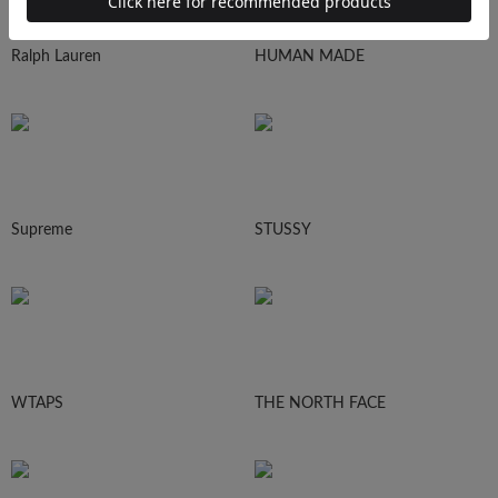
Ralph Lauren
HUMAN MADE
Supreme
STUSSY
WTAPS
THE NORTH FACE