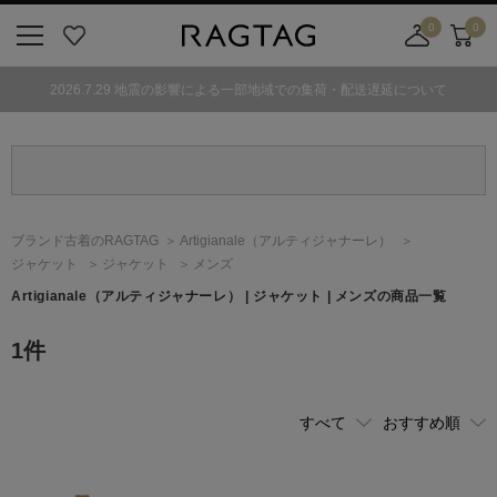
0
0
ニ
お
店
カ
ュ
気
舗
ー
2026.7.29 地震の影響による一部地域での集荷・配送遅延について
ー
に
取
ト
ボ
入
り
タ
り
寄
ン
せ
カ
ー
ブランド古着のRAGTAG
Artigianale
（アルティジャナーレ）
ト
ジャケット
ジャケット
メンズ
Artigianale
（アルティジャナーレ）
| ジャケット | メンズの商品一覧
1
件