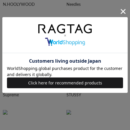
N.HOOLYWOOD
Needles
Ralph Lauren
HUMAN MADE
Supreme
STUSSY