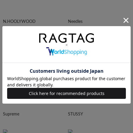
N.HOOLYWOOD
Needles
Ralph Lauren
HUMAN MADE
Supreme
STUSSY