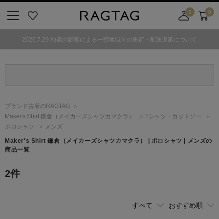
0
0
ニ
お
店
カ
ュ
気
舗
ー
2026.7.29 地震の影響による一部地域での集荷・配送遅延について
ー
に
取
ト
ボ
入
り
タ
り
寄
ン
せ
カ
ー
ブランド古着のRAGTAG
ト
Maker's Shirt 鎌倉
（メイカーズシャツカマクラ）
Tシャツ・カットソー
ポロシャツ
メンズ
Maker's Shirt 鎌倉
（メイカーズシャツカマクラ）
| ポロシャツ | メンズの
商品一覧
2
件