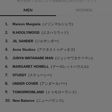
毎月更新！お気に入り登録数急上昇の注目ブランド
MEN
WOMEN
1.
Maison Margiela
(メゾンマルジェラ)
2.
N.HOOLYWOOD
(エヌハリウッド)
3.
JIL SANDER
(ジルサンダー)
4.
Acne Studios
(アクネストゥディオズ)
5.
JUNYA WATANABE MAN
(ジュンヤワタナベマン)
6.
MARGARET HOWELL
(マーガレットハウエル)
7.
STUSSY
(ステューシー)
8.
UNDER COVER
(アンダーカバー)
9.
TOMORROWLAND
(トゥモローランド)
10.
New Balance
(ニューバランス)