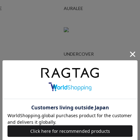
E
AURALEE
UNDERCOVER
Ralph Lauren