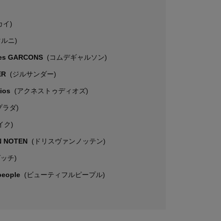
カイ)
マルニ)
es GARCONS
(コムデギャルソン)
ER
(ジルサンダー)
dios
(アクネストゥディオズ)
プラダ)
イク)
N NOTEN
(ドリスヴァンノッテン)
グッチ)
 people
(ビューティフルピープル)