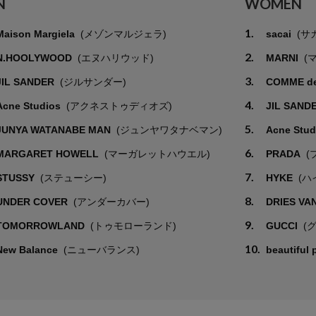
N
WOMEN
1.
Maison Margiela
(メゾンマルジェラ)
sacai
(サ
2.
N.HOOLYWOOD
(エヌハリウッド)
MARNI
(
3.
JIL SANDER
(ジルサンダー)
COMME d
4.
Acne Studios
(アクネストゥディオズ)
JIL SAND
5.
JUNYA WATANABE MAN
(ジュンヤワタナベマン)
Acne Stu
6.
MARGARET HOWELL
(マーガレットハウエル)
PRADA
(
7.
STUSSY
(ステューシー)
HYKE
(ハ
8.
UNDER COVER
(アンダーカバー)
DRIES VA
9.
TOMORROWLAND
(トゥモローランド)
GUCCI
(
10.
New Balance
(ニューバランス)
beautiful