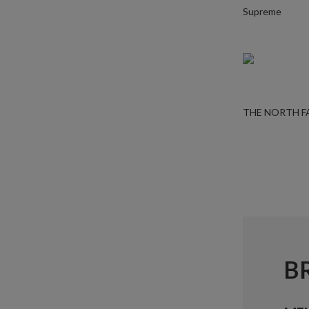
Supreme
THE NORTH F
B