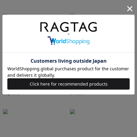
Ralph Lauren
HUMAN MADE
Supreme
STUSSY