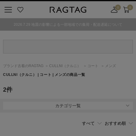
0
0
ニ
お
店
カ
ュ
気
舗
ー
2026.7.29 地震の影響による一部地域での集荷・配送遅延について
ー
に
取
ト
ボ
入
り
タ
り
寄
ン
せ
カ
ー
ブランド古着のRAGTAG
CULLNI
（クルニ）
コート
メンズ
ト
CULLNI
（クルニ）
| コート | メンズの商品一覧
2
件
カテゴリ一覧