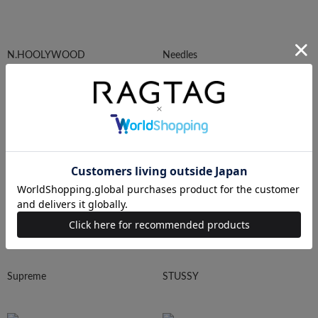
N.HOOLYWOOD
Needles
Ralph Lauren
HUMAN MADE
Supreme
STUSSY