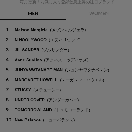
毎月更新！お気に入り登録数急上昇の注目ブランド
MEN
WOMEN
1.
Maison Margiela
(メゾンマルジェラ)
2.
N.HOOLYWOOD
(エヌハリウッド)
3.
JIL SANDER
(ジルサンダー)
4.
Acne Studios
(アクネストゥディオズ)
5.
JUNYA WATANABE MAN
(ジュンヤワタナベマン)
6.
MARGARET HOWELL
(マーガレットハウエル)
7.
STUSSY
(ステューシー)
8.
UNDER COVER
(アンダーカバー)
9.
TOMORROWLAND
(トゥモローランド)
10.
New Balance
(ニューバランス)