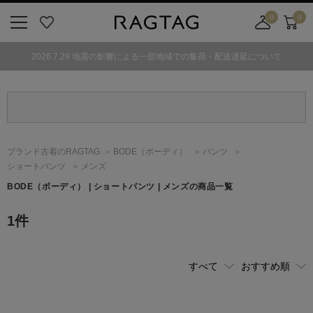
0
0
ニ
お
店
カ
ュ
気
舗
ー
2026.7.29 地震の影響による一部地域での集荷・配送遅延について
ー
に
取
ト
ボ
入
り
タ
り
寄
ン
せ
カ
ー
ブランド古着のRAGTAG
BODE
（ボーディ）
パンツ
ト
ショートパンツ
メンズ
BODE
（ボーディ）
| ショートパンツ | メンズの商品一覧
1
件