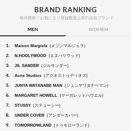
BRAND RANKING
毎月更新！お気に入り登録数急上昇の注目ブランド
MEN
WOMEN
1.
Maison Margiela
(メゾンマルジェラ)
2.
N.HOOLYWOOD
(エヌハリウッド)
3.
JIL SANDER
(ジルサンダー)
4.
Acne Studios
(アクネストゥディオズ)
5.
JUNYA WATANABE MAN
(ジュンヤワタナベマン)
6.
MARGARET HOWELL
(マーガレットハウエル)
7.
STUSSY
(ステューシー)
8.
UNDER COVER
(アンダーカバー)
9.
TOMORROWLAND
(トゥモローランド)