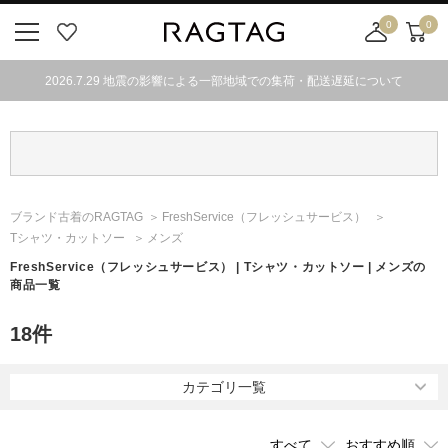
0
0
ニ
お
店
カ
ュ
気
舗
ー
2026.7.29 地震の影響による一部地域での集荷・配送遅延について
ー
に
取
ト
ボ
入
り
タ
り
寄
ン
せ
カ
ー
ブランド古着のRAGTAG
FreshService
（フレッシュサービス）
ト
Tシャツ・カットソー
メンズ
FreshService
（フレッシュサービス）
| Tシャツ・カットソー | メンズの
商品一覧
18
件
カテゴリ一覧