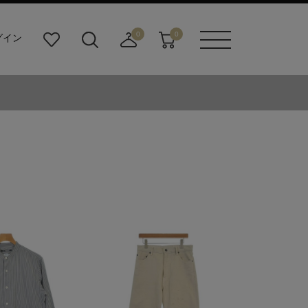
0
0
グイン
お
検
店
カ
メニュ
気
索
舗
ー
ーボタ
に
ビ
取
ト
ン
入
ル
り
り
ダ
寄
ー
せ
ボ
カ
タ
ー
ン
ト