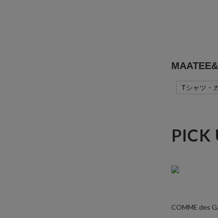
MAATE
Tシャツ・
PICK
COMME des 