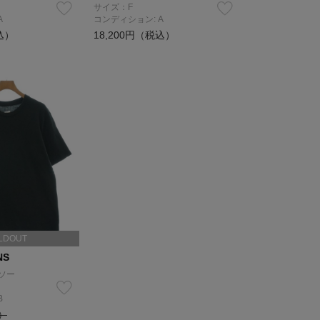
サイズ：F
A
コンディション: A
込）
18,200円（税込）
LDOUT
NS
ソー
B
込）