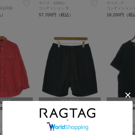
サイズ：2(M位)
サイズ：F
新品同様
コンディション: B
コンディション: 
込）
57,700円（税込）
18,200円（税
LDOUT
SOLDOUT
SO
NS
MAATEE&SONS
MAATEE&SO
ショートパンツ
Tシャツ・カット
サイズ：2(M位)
サイズ：M
B
コンディション: A
コンディション: 
込）
39,600円（税込）
18,400円（税