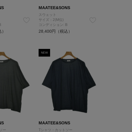
NS
MAATEE&SONS
スウェット
サイズ：2(M位)
B
コンディション: B
込）
28,400円（税込）
NEW
NS
MAATEE&SONS
ソー
Tシャツ・カットソー