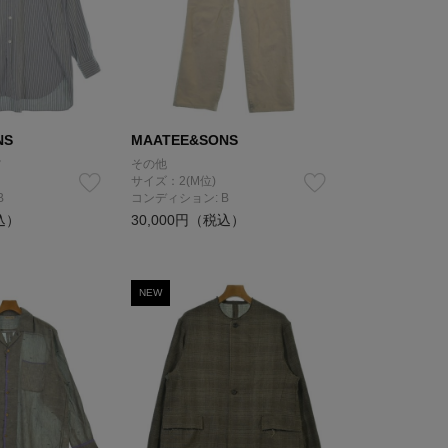
NS
MAATEE&SONS
ツ
その他
サイズ：2(M位)
B
コンディション: B
込）
30,000円（税込）
NEW