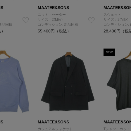
NS
MAATEE&SONS
MAATEE&SO
ニット・セーター
スウェット
サイズ：2(M位)
サイズ：2(M位)
新品同様
コンディション: 新品同様
コンディション: 
込）
55,400円（税込）
28,400円（税
NEW
NS
MAATEE&SONS
MAATEE&SO
カジュアルジャケット
Tシャツ・カット