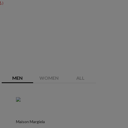
込）
MEN
WOMEN
ALL
Maison Margiela