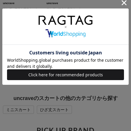
uncrave
uncrave
ロング・マキシ丈スカート
ロング・マキシ丈スカート
サイズ：1(S位)
サイズ：1(S位)
コンディション: 新品同様
コンディション: 新品同様
3,300円（税込）
4,800円（税込）
uncraveの他のカテゴリから探す
Tシャツ・カットソー
シャツ
ニット
パンツ
スカート
ワンピース
ジャケット
ブルゾン
コート
uncraveのスカートの他のカテゴリから探す
ミニスカート
ひざ丈スカート