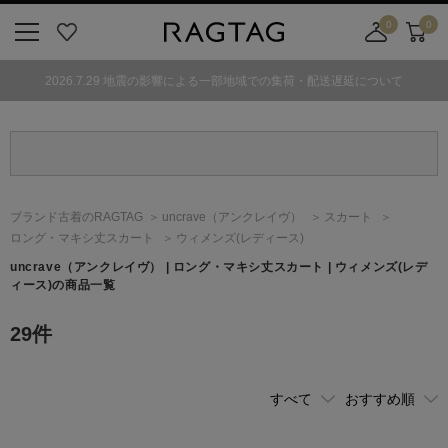
0
0
ニ
お
店
カ
ュ
気
舗
ー
2026.7.29 地震の影響による一部地域での集荷・配送遅延について
ー
に
取
ト
ボ
入
り
タ
り
寄
ン
せ
カ
ー
ブランド古着のRAGTAG
uncrave
（アンクレイヴ）
スカート
ト
ロング・マキシ丈スカート
ウィメンズ(レディース)
uncrave
（アンクレイヴ）
| ロング・マキシ丈スカート | ウィメンズ(レデ
ィース)の商品一覧
29
件