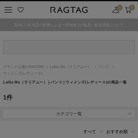
0
0
ニ
お
店
カ
ュ
気
舗
ー
2026.7.29 地震の影響による一部地域での集荷・配送遅延について
ー
に
取
ト
ボ
入
り
タ
り
寄
ン
せ
カ
ー
ブランド古着のRAGTAG
Lallia Mu
（ラリアムー）
パンツ
ト
ウィメンズ(レディース)
Lallia Mu
（ラリアムー）
| パンツ | ウィメンズ(レディース)の商品一覧
1
件
カテゴリ一覧