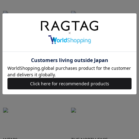
Ralph Lauren
HUMAN MADE
Supreme
STUSSY