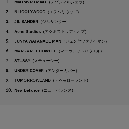
1.
Maison Margiela
(メゾンマルジェラ)
2.
N.HOOLYWOOD
(エヌハリウッド)
3.
JIL SANDER
(ジルサンダー)
4.
Acne Studios
(アクネストゥディオズ)
5.
JUNYA WATANABE MAN
(ジュンヤワタナベマン)
6.
MARGARET HOWELL
(マーガレットハウエル)
7.
STUSSY
(ステューシー)
8.
UNDER COVER
(アンダーカバー)
9.
TOMORROWLAND
(トゥモローランド)
10.
New Balance
(ニューバランス)