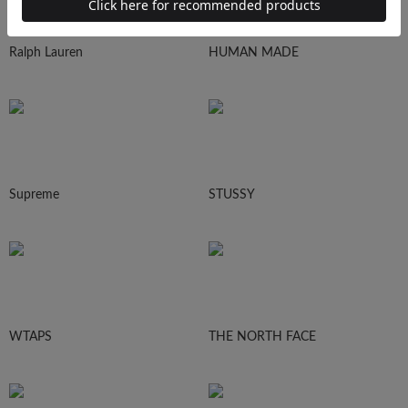
Ralph Lauren
HUMAN MADE
Supreme
STUSSY
WTAPS
THE NORTH FACE