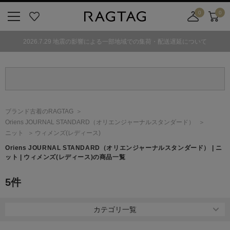
0
0
ニ
お
店
カ
ュ
気
舗
ー
2026.7.29 地震の影響による一部地域での集荷・配送遅延について
ー
に
取
ト
ボ
入
り
タ
り
寄
ン
せ
カ
ー
ブランド古着のRAGTAG
ト
Oriens JOURNAL STANDARD
（オリエンジャーナルスタンダード）
ニット
ウィメンズ(レディース)
Oriens JOURNAL STANDARD
（オリエンジャーナルスタンダード）
| ニ
ット | ウィメンズ(レディース)の商品一覧
5
件
カテゴリ一覧