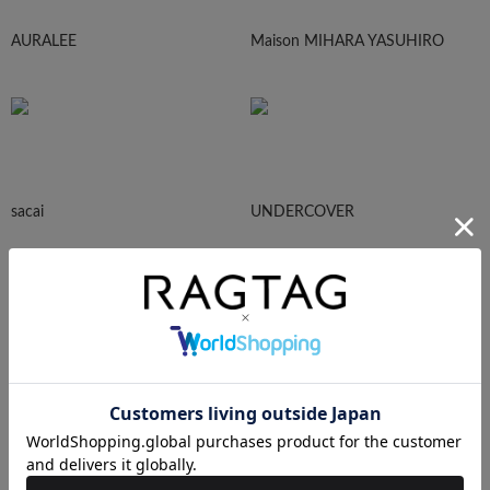
AURALEE
Maison MIHARA YASUHIRO
sacai
UNDERCOVER
N.HOOLYWOOD
Needles