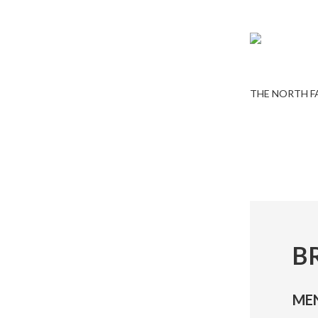
THE NORTH F
B
ME