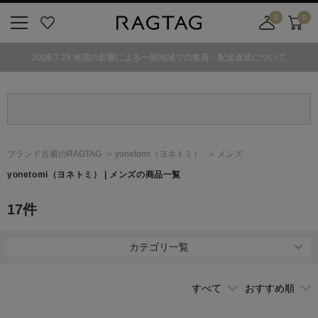
0
0
ニ
お
店
カ
ュ
気
舗
ー
2026.7.29 地震の影響による一部地域での集荷・配送遅延について
ー
に
取
ト
ボ
入
り
タ
り
寄
ン
せ
カ
ー
ブランド古着のRAGTAG
yonetomi
（ヨネトミ）
メンズ
ト
yonetomi
（ヨネトミ）
| メンズの商品一覧
17
件
カテゴリ一覧