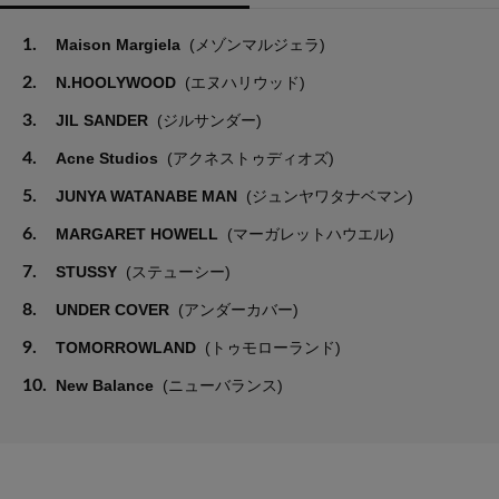
1.
Maison Margiela
(メゾンマルジェラ)
2.
N.HOOLYWOOD
(エヌハリウッド)
3.
JIL SANDER
(ジルサンダー)
4.
Acne Studios
(アクネストゥディオズ)
5.
JUNYA WATANABE MAN
(ジュンヤワタナベマン)
6.
MARGARET HOWELL
(マーガレットハウエル)
7.
STUSSY
(ステューシー)
8.
UNDER COVER
(アンダーカバー)
9.
TOMORROWLAND
(トゥモローランド)
10.
New Balance
(ニューバランス)