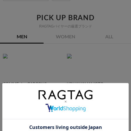
PICK UP BRAND
RAGTAGバイヤーの厳選ブランド
MEN
WOMEN
ALL
COMME des GARCONS
YOHJI YAMAMOTO
Maison Margiela
HOMME PLISEE