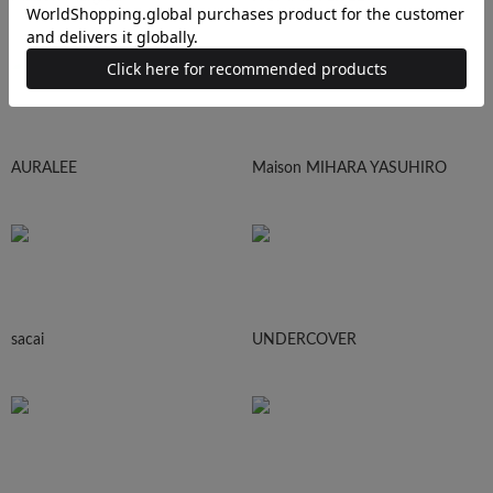
AURALEE
Maison MIHARA YASUHIRO
sacai
UNDERCOVER