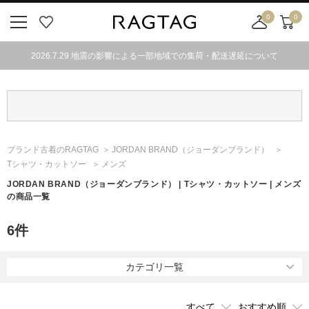
0
0
ニ
お
店
カ
ュ
気
舗
ー
2026.7.29 地震の影響による一部地域での集荷・配送遅延について
ー
に
取
ト
ボ
入
り
タ
り
寄
ン
せ
カ
ー
ブランド古着のRAGTAG
JORDAN BRAND
（ジョーダンブランド）
ト
Tシャツ・カットソー
メンズ
JORDAN BRAND
（ジョーダンブランド）
| Tシャツ・カットソー | メンズ
の商品一覧
6
件
カテゴリ一覧