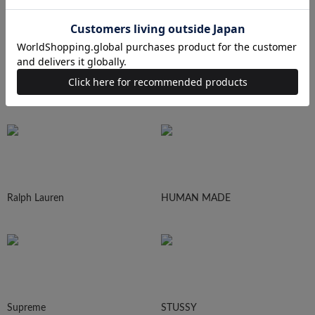
N.HOOLYWOOD
Needles
Ralph Lauren
HUMAN MADE
Supreme
STUSSY