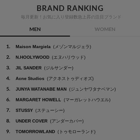
BRAND RANKING
毎月更新！お気に入り登録数急上昇の注目ブランド
MEN
WOMEN
1.
Maison Margiela
(メゾンマルジェラ)
2.
N.HOOLYWOOD
(エヌハリウッド)
3.
JIL SANDER
(ジルサンダー)
4.
Acne Studios
(アクネストゥディオズ)
5.
JUNYA WATANABE MAN
(ジュンヤワタナベマン)
6.
MARGARET HOWELL
(マーガレットハウエル)
7.
STUSSY
(ステューシー)
8.
UNDER COVER
(アンダーカバー)
9.
TOMORROWLAND
(トゥモローランド)