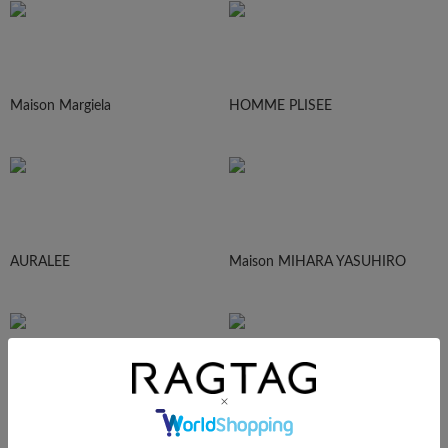
Maison Margiela
HOMME PLISEE
AURALEE
Maison MIHARA YASUHIRO
sacai
UNDERCOVER