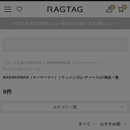
0
0
ニ
お
店
カ
ュ
気
舗
ー
2026.7.29 地震の影響による一部地域での集荷・配送遅延について
ー
に
取
ト
ボ
入
り
タ
り
寄
ン
せ
カ
ー
ブランド古着のRAGTAG
MARMARMAR
（マーマーマー）
ト
ウィメンズ(レディース)
MARMARMAR
（マーマーマー）
| ウィメンズ(レディース)の商品一覧
9
件
カテゴリ一覧