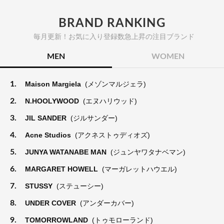
BRAND RANKING
毎月更新！お気に入り登録数急上昇の注目ブランド
MEN
WOMEN
1.
Maison Margiela
(メゾンマルジェラ)
2.
N.HOOLYWOOD
(エヌハリウッド)
3.
JIL SANDER
(ジルサンダー)
4.
Acne Studios
(アクネストゥディオズ)
5.
JUNYA WATANABE MAN
(ジュンヤワタナベマン)
6.
MARGARET HOWELL
(マーガレットハウエル)
7.
STUSSY
(ステューシー)
8.
UNDER COVER
(アンダーカバー)
9.
TOMORROWLAND
(トゥモローランド)