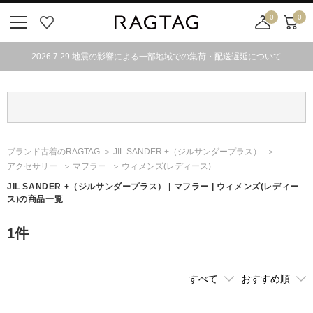
0
0
ニ
お
店
カ
ュ
気
舗
ー
2026.7.29 地震の影響による一部地域での集荷・配送遅延について
ー
に
取
ト
ボ
入
り
タ
り
寄
ン
せ
カ
ー
ブランド古着のRAGTAG
JIL SANDER +
（ジルサンダープラス）
ト
アクセサリー
マフラー
ウィメンズ(レディース)
JIL SANDER +
（ジルサンダープラス）
| マフラー | ウィメンズ(レディー
ス)の商品一覧
1
件