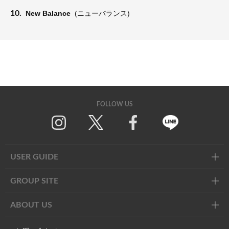
10.
New Balance
(ニューバランス)
FOLLOW US
Twitter
Facebook
Line
USER GUIDE
GROUP SITE
ABOUT US