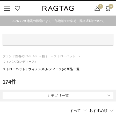
0
0
ニ
お
店
カ
ュ
気
舗
ー
2026.7.29 地震の影響による一部地域での集荷・配送遅延について
ー
に
取
ト
ボ
入
り
タ
り
寄
ン
せ
カ
ー
ブランド古着のRAGTAG
帽子
ストローハット
ト
ウィメンズ(レディース)
ストローハット | ウィメンズ(レディース)の商品一覧
174
件
カテゴリ一覧