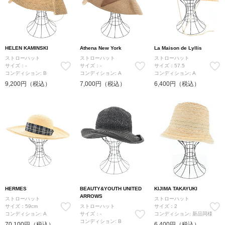
HELEN KAMINSKI
Athena New York
La Maison de Lyllis
ストローハット
ストローハット
ストローハット
サイズ：-
サイズ：-
サイズ：57.5
コンディション: B
コンディション: A
コンディション: A
9,200円（税込）
7,000円（税込）
6,400円（税込）
HERMES
BEAUTY&YOUTH UNITED
KIJIMA TAKAYUKI
ARROWS
ストローハット
ストローハット
サイズ：59cm
ストローハット
サイズ：2
コンディション: A
サイズ：-
コンディション: 新品同様
コンディション: B
70,100円（税込）
6,400円（税込）