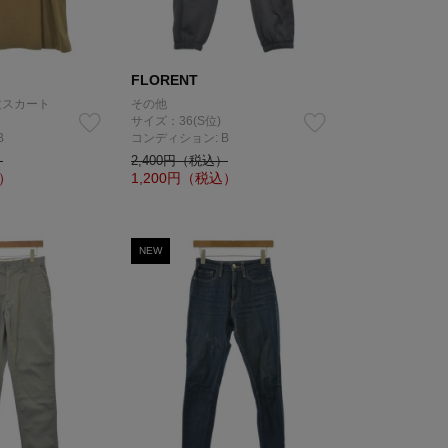
FLORENT
丈スカート
その他
サイズ：36(S位)
B
コンディション: B
）
2,400円（税込）
）
1,200
円（税込）
NEW