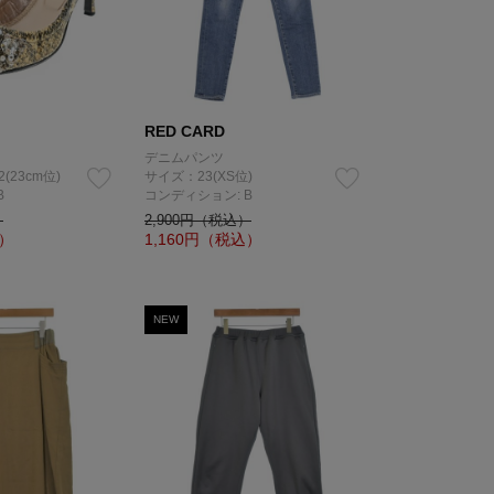
RED CARD
デニムパンツ
2(23cm位)
サイズ：23(XS位)
B
コンディション: B
）
2,900円（税込）
）
1,160
円（税込）
NEW