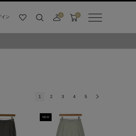
0
0
グイン
お
検
店
カ
メニュ
気
索
舗
ー
ーボタ
に
ビ
取
ト
ン
入
ル
り
り
ダ
寄
ー
せ
ボ
カ
タ
ー
ン
ト
1
2
3
4
5
NEW