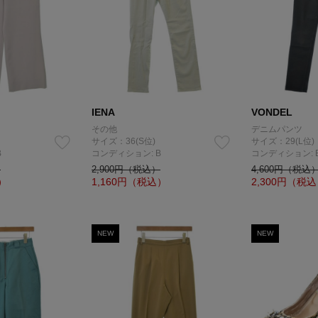
IENA
VONDEL
その他
デニムパンツ
サイズ：36(S位)
サイズ：29(L位)
B
コンディション: B
コンディション: 
）
2,900円（税込）
4,600円（税込
）
1,160
円（税込）
2,300
円（税込
NEW
NEW