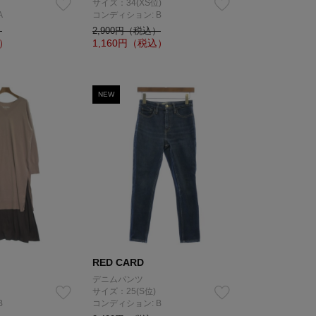
サイズ：34(XS位)
A
コンディション: B
）
2,900円（税込）
）
1,160
円（税込）
NEW
RED CARD
デニムパンツ
サイズ：25(S位)
B
コンディション: B