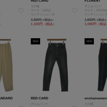
RED CARD
FLORENT
その他
デニムパンツ
サイズ：1(S位)
サイズ：32(XS位
B
コンディション: B
コンディション: 
）
3,300円（税込）
1,800円（税込
）
1,320
円（税込）
1,080
円（税込
NEW
NEW
ANDARD
RED CARD
enchainemen
デニムパンツ
その他