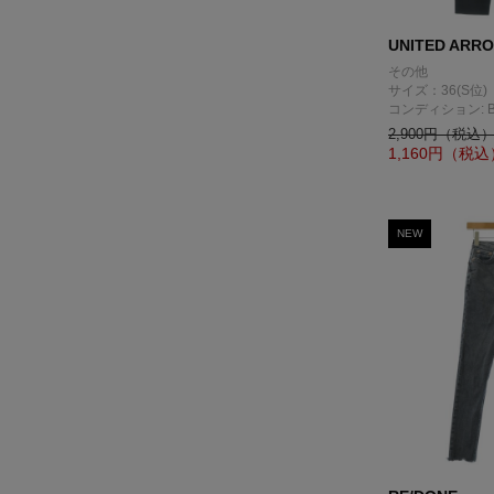
UNITED ARR
その他
サイズ：36(S位)
コンディション: 
2,900円（税込
1,160
円（税込
NEW