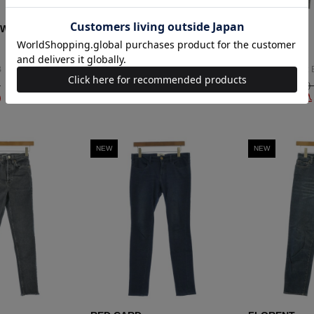
OWS
ASTRAET
3/2WORKS
その他
チノパン
サイズ：-(M位)
サイズ：S
B
コンディション: B
コンディション: 
）
3,400円（税込）
2,200円（税込
）
1,020
円（税込）
1,100
円（税込
NEW
NEW