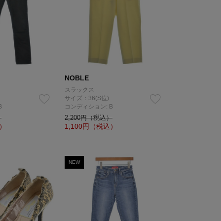
NOBLE
スラックス
サイズ：36(S位)
B
コンディション: B
）
2,200円（税込）
）
1,100
円（税込）
NEW