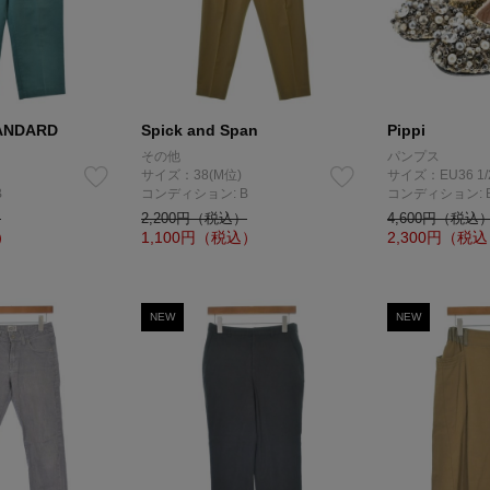
ANDARD
Spick and Span
Pippi
その他
パンプス
サイズ：38(M位)
サイズ：EU36 1/
B
コンディション: B
コンディション: 
）
2,200円（税込）
4,600円（税込
）
1,100
円（税込）
2,300
円（税込
NEW
NEW