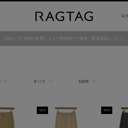
ロ
2026.7.29 地震の影響による一部地域での集荷・配送遅延について
順
すべて
100件
NEW
NEW