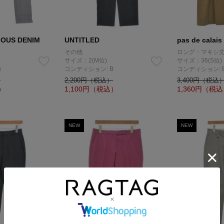
MOUS DENIM
UNTITLED
pas de calais
その他
ロング・マキシ
サイズ：2(M位)
サイズ：36(S位)
B
コンディション: B
コンディション: 
）
2,200円（税込）
3,400円（税込
）
1,100
円（税込）
1,360
円（税込
NEW
NEW