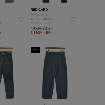
RED CARD
デニムパンツ
サイズ：24(S位)
B
コンディション: B
）
4,600円（税込）
）
1,380
円（税込）
NEW