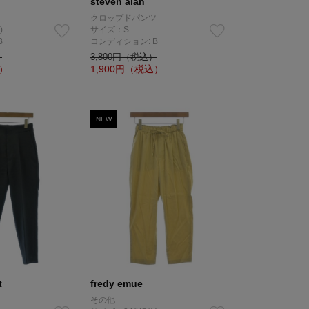
steven alan
クロップドパンツ
)
サイズ：S
B
コンディション: B
）
3,800円（税込）
）
1,900
円（税込）
NEW
t
fredy emue
その他