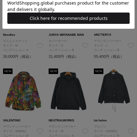
Needles
JUNYA WATANABE MAN
ARC'TERYX
デニムジャケット
カバーオール
マウンテンパーカー
サイズ：M
サイズ：S
サイズ：L
コンディション: A
コンディション: B
コンディション: B
26,000円（税込）
31,400円（税込）
55,400円（税込）
NEW
NEW
NEW
VALENTINO
NEUTRALWORKS
lot holon
マウンテンパーカー
マウンテンパーカー
ブルゾン
サイズ：46(M位)
サイズ：M
サイズ：46(M位)
コンディション: B
コンディション: A
コンディション: B