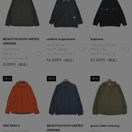
BEAUTY&YOUTH UNITED
uniform experiment
Supreme
ARROWS
カバーオール
マウンテンパーカー
カバーオール
サイズ：3(L位)
サイズ：XL
サイズ：L
コンディション: A
コンディション: A
コンディション: A
54,300円（税込）
62,200円（税込）
6,200円（税込）
NEW
NEW
NEW
ARC'TERYX
BEAUTY&YOUTH UNITED
green label relaxing
ARROWS
マウンテンパーカー
ブルゾン