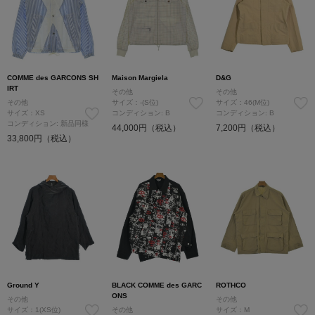
COMME des GARCONS SH
Maison Margiela
D&G
IRT
その他
その他
その他
サイズ：-(S位)
サイズ：46(M位)
サイズ：XS
コンディション: B
コンディション: B
コンディション: 新品同様
44,000円（税込）
7,200円（税込）
33,800円（税込）
Ground Y
BLACK COMME des GARC
ROTHCO
ONS
その他
その他
サイズ：1(XS位)
その他
サイズ：M