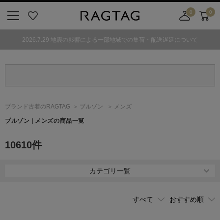
0
0
ニ
お
店
カ
ュ
気
舗
ー
2026.7.29 地震の影響による一部地域での集荷・配送遅延について
ー
に
取
ト
ボ
入
り
タ
り
寄
ン
せ
カ
ー
ブランド古着のRAGTAG
ブルゾン
メンズ
ト
ブルゾン | メンズの商品一覧
10610
件
カテゴリ一覧