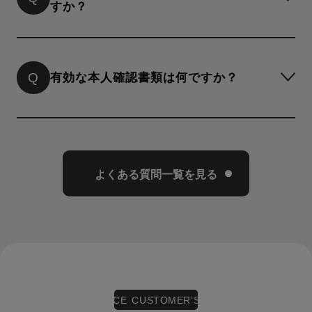
キズや汚れのある場所や大きさと、ブランドやデザ
すか？
インを総合的にみて買取金額を決めておりますの
で、ぜひ一度ご相談ください。
ブランドやデザインによっては発売から年数がたつ
ただ、ご購入されるお客様はきれいなものをお探し
とお買い取りが難しくなるお品物もございますが、
Q
有効な本人確認書類は何ですか？
の方が多いので、ご家庭で落とせる汚れであれば、
デザイナーズブランドは古いものでもお探しの方が
予めきれいにしたうえでお持ちいただくのをおすす
いらっしゃるのでぜひ一度ご相談ください。
めします。
一方で、セレクトショップオリジナルブランドや、
運転免許証、マイナンバーカード、資格確認書（記
ファッションビルで取り扱うカジュアルブランドな
号・番号・保険者番号をマスキングしたもの）、パ
どは3年以上前に発売されたお品物ですと、トレンド
スポート、学生証、外国人登録証明書、住民票（マ
よくある質問一覧を見る
の変化などの理由により、お買い取りできない場合
イナンバーが記載されているものは不可）のいずれ
がございます。
かを確認させていただきます。
そのため、なるべく早めのご相談をおすすめしてお
ります。
※氏名、生年月日、ご登録住所と一致している住所
の記載、全てが確認できる有効期限内の本人確認書
類に限ります。
※マイナンバーカードを宅配買取でご使用になりた
CUSTOMER’S VOICE CUSTOMER’S VOICE
C