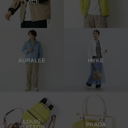
FACE
AURALEE
HYKE
LOUIS
PRADA
VUITTON