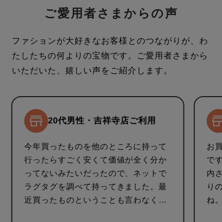
い場合は、『お名前』『申込番号』を記載の上、
ご愛用者さまからの声
『buy_sell@tinpanalley.co.jp』までお問い合わせ
ください。
ファションが大好きなお客様とのつながりが、わ
※マイナンバーカードをご使用の場合、裏面のアッ
たしたちの何よりの宝物です。
ご愛用者さまから
プロードや、個人番号記載面の送付はしないようお
願いいたします。個人番号が確認できる状態で当社
いただいた、嬉しい声をご紹介します。
に到着した場合、当社でマスキングをいたします。
アップロードで提出された画像に個人番号が確認で
きた場合は、当社でデータを破棄した上で再度別の
20代男性・吉祥寺店ご利用
画像提出をご案内いたします。
今年買ったものを他のところに持って
お
行ったらすごく安くて価値が全く分か
で
ってないみたいだったので、ネットで
内
ラグタグを調べて持ってきました。最
り
近買ったものということも言わなくて
ね
もわかってくれたので信頼できまし