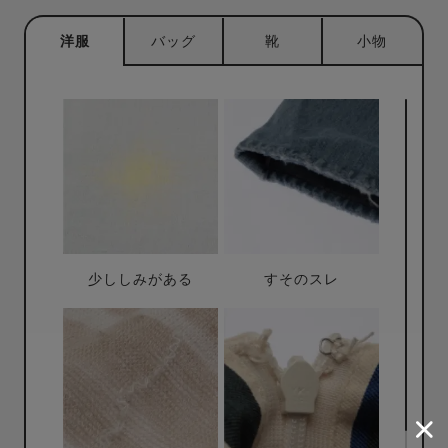
洋服
バッグ
靴
小物
少ししみがある
すそのスレ