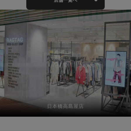
店舗一覧へ
ルクアイーレ店
日本橋高島屋店
新宿店
渋谷店
原宿店
銀座店