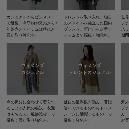
カジュアルからビジネスま
トレンドを取り入れ、独自
世界
で活躍。今季物や発売から3
のスタイルを確立した国内
ブラ
年以内のアイテムは特にお
ブランド。新作から定番ア
れる
買い取り強化中。
イテムまで幅広く強化中。
期問
ウィメンズ
ウィメンズ
カジュアル
トレンドカジュアル
今の気分に合わせて着られ
独自の世界観が魅力。普段
海外
ることが人気の秘訣。衣類
使いできるものからドレス
ブラ
はもちろん、服飾雑貨まで
シーンに活躍するものまで
ん、
幅広く買い取り強化中。
幅広く強化中。
お買