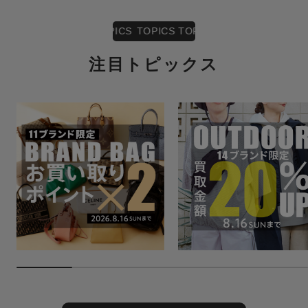
TOPICS TOPICS TOPICS TOPICS TOPICS
T
注目トピックス