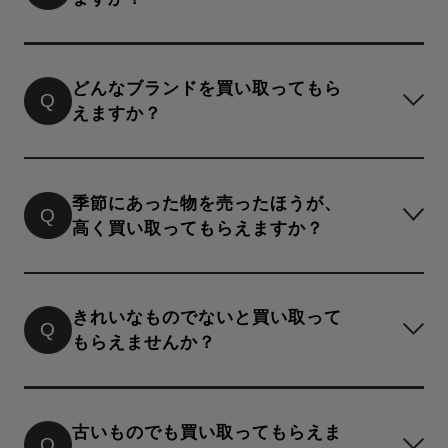
基準によりお買い取りできないブランドやアイテム
があります。
どんなブランドを買い取ってもら
Q
＜お買い取りできないアイテム＞
えますか？
偽造品・コピー品 / 雑誌の付録 / 電池切れの時計 / 香
水・化粧品 / 使用済みの下着・靴下・水着 / 使用済
デザイナーズブランド、セレクトショップオリジナ
みのハンカチ・タオル / 使用済みの着物・浴衣 / マ
ルブランドから、ファッションビルで取り扱うカジ
季節にあった物を売ったほうが、
Q
スク
ュアルブランドまで幅広いブランドが対象です。フ
高く買い取ってもらえますか？
＜お買い取りできないブランド＞※代表的なブラン
ァストファッションブランドなど、一部お買い取り
ドを記載しています。
できないブランドもございますので、お申し込み前
オールシーズン、いつでも大歓迎です。独自の商品
ファストファッション系（UNIQLO / H&M 等）
にご確認ください。
管理体制があるため、反対シーズンでもシーズン中
きれいなものでないと買い取って
その他（無印良品 / しまむら 等）
Q
と同じ基準でお買い取りいたします。発売された時
もらえませんか？
取扱いブランドはこちら
取扱いブランド一覧はこちら
期が新しいものほど、トレンドにマッチしていて高
くお買い取りができる傾向にあるので、なるべく早
着用感のあるもの、キズや汚れのあるお品物も、お
めのご相談をおすすめしております。
買い取り対象です。
古いものでも買い取ってもらえま
Q