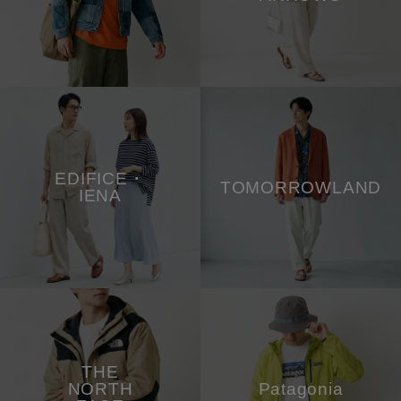
EDIFICE・
TOMORROWLAND
IENA
THE
NORTH
Patagonia