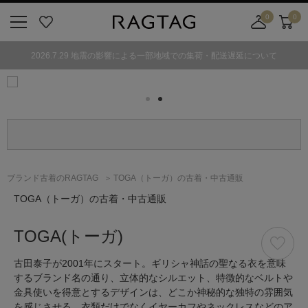
0
0
ニ
お
店
カ
ュ
気
舗
ー
2026.7.29 地震の影響による一部地域での集荷・配送遅延について
ー
に
取
ト
ボ
入
り
タ
り
寄
ン
せ
カ
ー
ト
ブランド古着のRAGTAG
TOGA（トーガ）の古着・中古通販
TOGA
（トーガ）
の古着・中古通販
TOGA
(トーガ)
古田泰子が2001年にスタート。ギリシャ神話の聖なる衣を意味
するブランド名の通り、立体的なシルエット、特徴的なベルトや
金具使いを得意とするデザインは、どこか神秘的な独特の雰囲気
を感じさせる。衣類だけでなくイヤーカフやネックレスなどのア