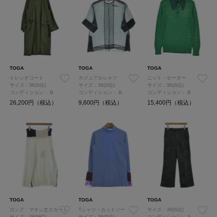
TOGA
TOGA
TOGA
トレンチコート
カジュアルシャツ
ニット・セーター
サイズ：36(S位)
サイズ：36(S位)
サイズ：36(S位)
コンディション：
B
コンディション：
B
コンディション：
B
26,200円（税込）
9,600円（税込）
15,400円（税込）
TOGA
TOGA
TOGA
ロング・マキシ丈スカート
Tシャツ・カットソー
サイズ：36(S位)
サイズ：38(M位)
サイズ：36(S位)
コンディション：
A