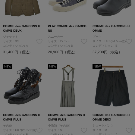
COMME des GARCONS H
PLAY COMME des GARCO
COMME des GARCONS H
OMME DEUX
NS
OMME
ジャケット
スニーカー
ブーツ
サイズ：XS
サイズ：27.5cm
サイズ：UK6(24.5cm位)
コンディション: A
コンディション: B
コンディション: B
31,400円（税込）
20,900円（税込）
37,200円（税込）
NEW
NEW
NEW
COMME des GARCONS H
COMME des GARCONS H
COMME des GARCONS H
OMME PLUS
OMME PLUS
OMME DEUX
その他
小物類（その他）
ショートパンツ
サイズ：UK7(25.5cm位)
サイズ：S
サイズ：M
コンディション: B
コンディション: A
コンディション: A