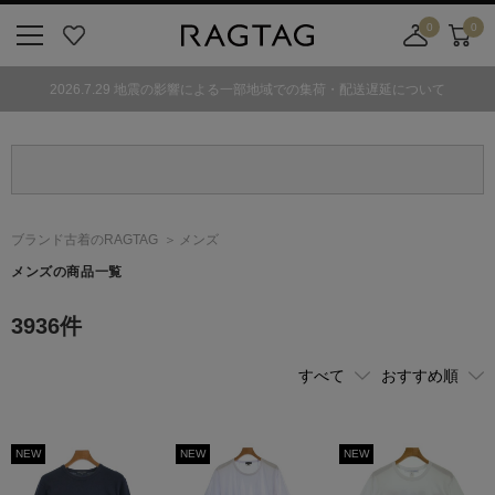
0
0
ニ
お
店
カ
ュ
気
舗
ー
2026.7.29 地震の影響による一部地域での集荷・配送遅延について
ー
に
取
ト
ボ
入
り
タ
り
寄
ン
せ
カ
ー
ブランド古着のRAGTAG
メンズ
ト
メンズの商品一覧
3936
件
NEW
NEW
NEW