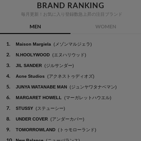
BRAND RANKING
毎月更新！お気に入り登録数急上昇の注目ブランド
MEN
WOMEN
1.
Maison Margiela
(メゾンマルジェラ)
2.
N.HOOLYWOOD
(エヌハリウッド)
3.
JIL SANDER
(ジルサンダー)
4.
Acne Studios
(アクネストゥディオズ)
5.
JUNYA WATANABE MAN
(ジュンヤワタナベマン)
6.
MARGARET HOWELL
(マーガレットハウエル)
7.
STUSSY
(ステューシー)
8.
UNDER COVER
(アンダーカバー)
9.
TOMORROWLAND
(トゥモローランド)
10.
New Balance
(ニューバランス)