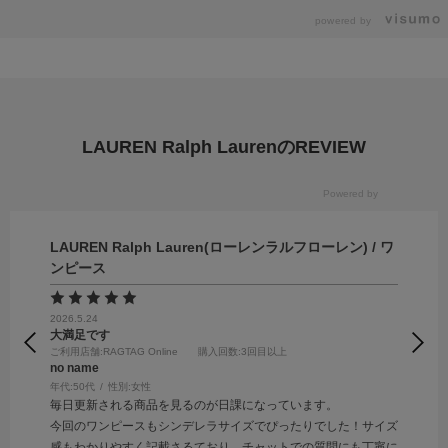
powered by
LAUREN Ralph LaurenのREVIEW
LAUREN Ralph Lauren(ローレンラルフローレン) / ワ
ンピース
2026.5.24
大満足です
ご利用店舗
:RAGTAG Online
購入回数
:3回目以上
no name
年代:
50代
性別:
女性
毎日更新される商品を見るのが日課になっています。
今回のワンピースもシンデレラサイズでぴったりでした！サイズ
感もわかりやすく記載さるており、チャットでの質問にも丁寧に