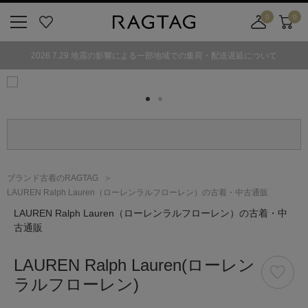
0
0
ニ
お
店
カ
ュ
気
舗
ー
2026.7.29 地震の影響による一部地域での集荷・配送遅延について
ー
に
取
ト
ボ
入
り
タ
り
寄
ン
せ
カ
ー
ト
ブランド古着のRAGTAG
LAUREN Ralph Lauren（ローレンラルフローレン）の古着・中古通販
LAUREN Ralph Lauren
（ローレンラルフローレン）
の古着・中
古通販
LAUREN Ralph Lauren
(ローレン
ラルフローレン)