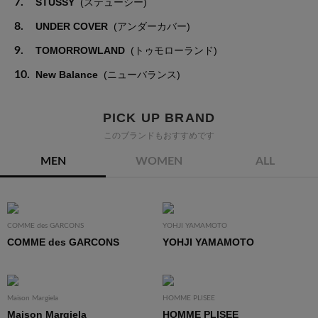
7.
STUSSY
(ステューシー)
8.
UNDER COVER
(アンダーカバー)
9.
TOMORROWLAND
(トゥモローランド)
10.
New Balance
(ニューバランス)
PICK UP BRAND
このブランドもおすすめです
MEN
WOMEN
ALL
COMME des GARCONS
YOHJI YAMAMOTO
COMME des GARCONS
YOHJI YAMAMOTO
Maison Margiela
HOMME PLISEE
Maison Margiela
HOMME PLISEE