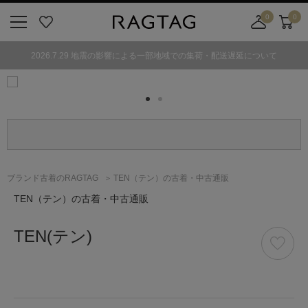
0
0
ニ
お
店
カ
ュ
気
舗
ー
2026.7.29 地震の影響による一部地域での集荷・配送遅延について
ー
に
取
ト
ボ
入
り
タ
り
寄
ン
せ
カ
ー
ト
ブランド古着のRAGTAG
TEN（テン）の古着・中古通販
TEN
（テン）
の古着・中古通販
TEN
(テン)