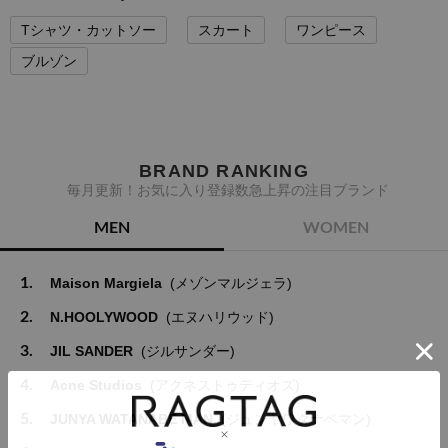
Tシャツ・カットソー
スカート
ワンピース
ブルゾン
BRAND RANKING
毎月更新！お気に入り登録数急上昇の注目ブランド
MEN
WOMEN
1.
Maison Margiela
(メゾンマルジェラ)
2.
N.HOOLYWOOD
(エヌハリウッド)
3.
JIL SANDER
(ジルサンダー)
4.
Acne Studios
(アクネストゥディオズ)
5.
JUNYA WATANABE MAN
(ジュンヤワタナベマン)