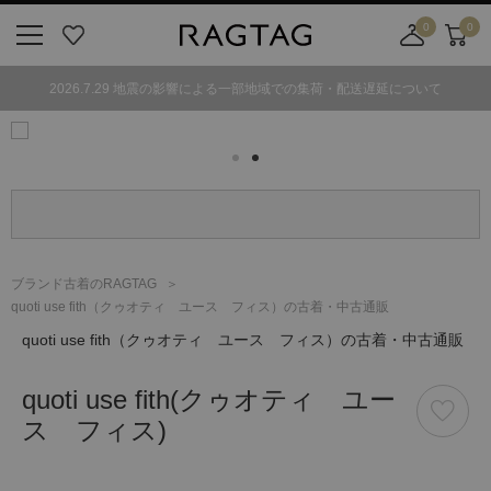
0
0
ニ
お
店
カ
ュ
気
舗
ー
2026.7.29 地震の影響による一部地域での集荷・配送遅延について
ー
に
取
ト
ボ
入
り
タ
り
寄
ン
せ
カ
ー
ト
ブランド古着のRAGTAG
quoti use fith（クゥオティ ユース フィス）の古着・中古通販
quoti use fith
（クゥオティ ユース フィス）
の古着・中古通販
quoti use fith
(クゥオティ ユー
ス フィス)