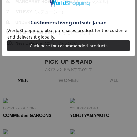
6.
MARGARET HOWELL
(マーガレットハウエル)
7.
STUSSY
(ステューシー)
8.
UNDER COVER
(アンダーカバー)
9.
TOMORROWLAND
(トゥモローランド)
10.
New Balance
(ニューバランス)
PICK UP BRAND
このブランドもおすすめです
MEN
WOMEN
ALL
COMME des GARCONS
YOHJI YAMAMOTO
COMME des GARCONS
YOHJI YAMAMOTO