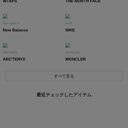
WTAPS
THE NORTH FACE
New Balance
NIKE
New Balance
NIKE
ARC'TERYX
MONCLER
ARC'TERYX
MONCLER
すべて見る
最近チェックしたアイテム