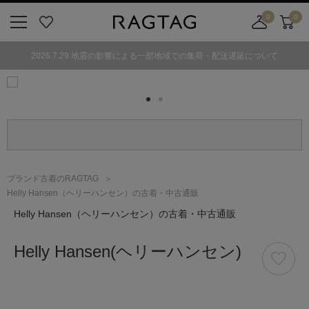
0
0
ニ
お
店
カ
ュ
気
舗
ー
2026.7.29 地震の影響による一部地域での集荷・配送遅延について
ー
に
取
ト
ボ
入
り
タ
り
寄
ン
せ
カ
ー
ト
ブランド古着のRAGTAG
Helly Hansen（ヘリーハンセン）の古着・中古通販
Helly Hansen
（ヘリーハンセン）
の古着・中古通販
Helly Hansen
(ヘリーハンセン)