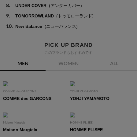
8.
UNDER COVER
(アンダーカバー)
9.
TOMORROWLAND
(トゥモローランド)
10.
New Balance
(ニューバランス)
PICK UP BRAND
このブランドもおすすめです
MEN
WOMEN
ALL
COMME des GARCONS
YOHJI YAMAMOTO
COMME des GARCONS
YOHJI YAMAMOTO
Maison Margiela
HOMME PLISEE
Maison Margiela
HOMME PLISEE