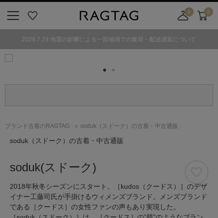
0
0
ニ
お
店
カ
ュ
気
舗
ー
2026.7.29 地震の影響による一部地域での集荷・配送遅延について
ー
に
取
ト
ボ
入
り
タ
り
寄
ン
せ
カ
ー
ト
ブランド古着のRAGTAG
soduk（スドーク）の古着・中古通販
soduk
（スドーク）
の古着・中古通販
soduk
(スドーク)
2018年秋冬シーズンにスタート。［kudos（クードス）］のデザ
イナー工藤司氏が手掛けるウィメンズブランド。メンズブランド
である［クードス］の女性ファンの声もあり実現した。
［soduk（スドーク）］は、［クードス］の”鏡”のようなブラン