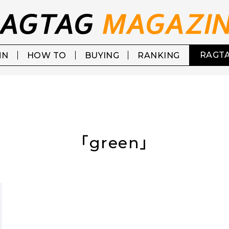
RAGTA
MN
HOW TO
BUYING
RANKING
「green」