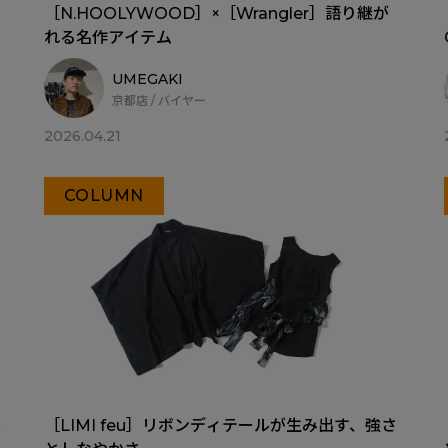
［N.HOOLYWOOD］×［Wrangler］語り継が
れる名作アイテム
UMEGAKI
京都店 / バイヤー
2026.04.21
COLUMN
ル
［LIMI feu］リボンディテールが生み出す、強さ