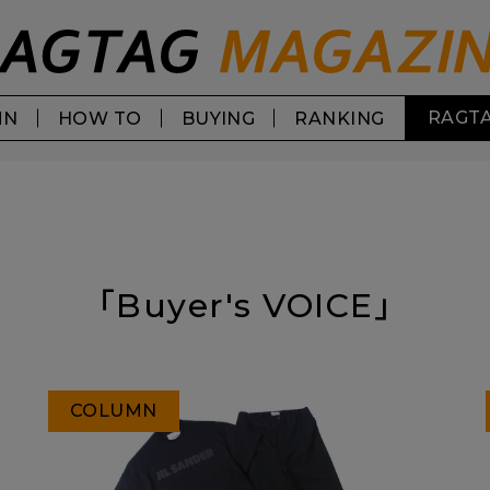
RAGTA
MN
HOW TO
BUYING
RANKING
「Buyer's VOICE」
COLUMN