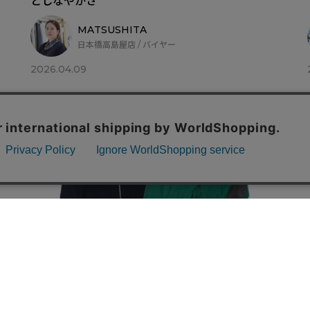
としなやかさ
MATSUSHITA
日本橋高島屋店 / バイヤー
2026.04.09
COLUMN
［Maison Margiela］ドライバーズニットとエル
ボーパッチの魅力