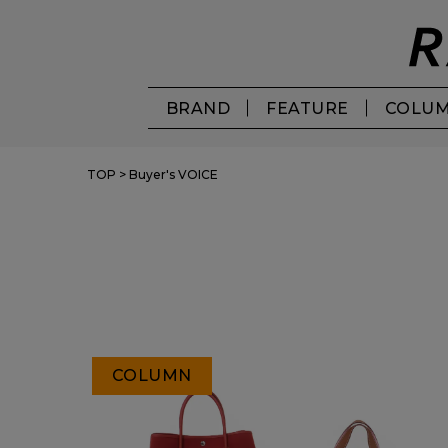
BRAND
FEATURE
COLU
TOP
>
Buyer's VOICE
COLUMN