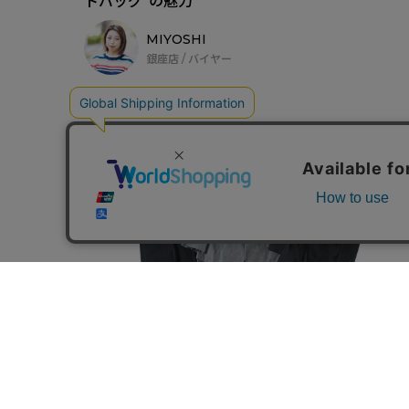
トバッグ”の魅力
MIYOSHI
銀座店 / バイヤー
2026.04.10
COLUMN
［BLACK COMME des GARCONS］日常に落
とし込まれた前衛性