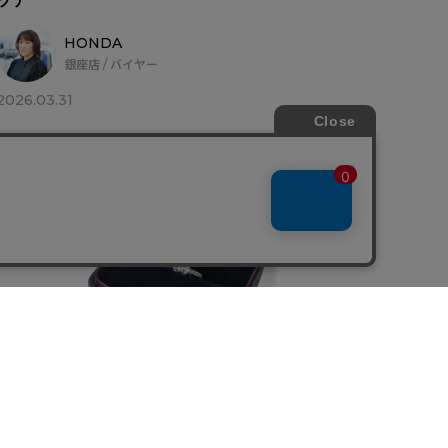
ソナ”
HONDA
銀座店 / バイヤー
2026.03.31
COLUMN
［TIFFANY & CO.］ダイヤモンドを美しく輝かせ
るジュエリー