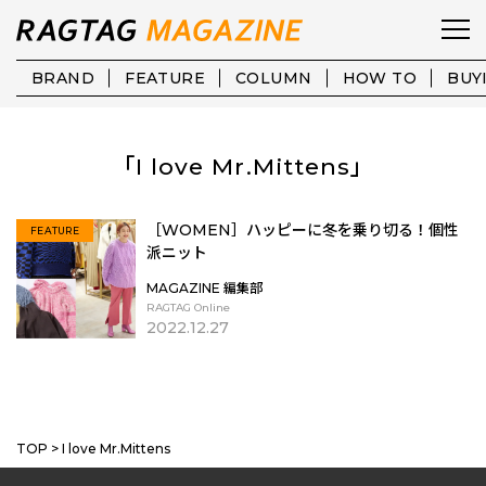
BRAND
FEATURE
COLUMN
HOW TO
BUY
「I love Mr.Mittens」
［WOMEN］ハッピーに冬を乗り切る！個性
FEATURE
派ニット
MAGAZINE 編集部
RAGTAG Online
2022.12.27
MORE
TOP
>
I love Mr.Mittens