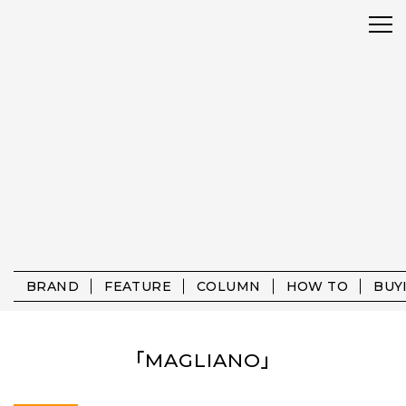
BRAND
FEATURE
COLUMN
HOW TO
BUY
「MAGLIANO」