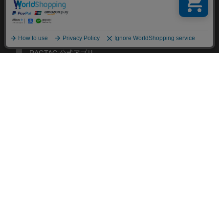
お問い合わせ
RAGTAG お買い取りサイト
RAGTAG 公式アプリ
RAGTAG MEMBER'S CARD
RAGTAG MAGAZINE
RAGTAG Global
RAGTAG
デザイナーズブランドのユーズド・セレクトショップ
株式会社ティンパンアレイ 古物商許可：東京公安委員会 第303329101168号
COPYRIGHT© TIN PAN ALLEY CO., LTD. ALL RIGHTS RESERVED.