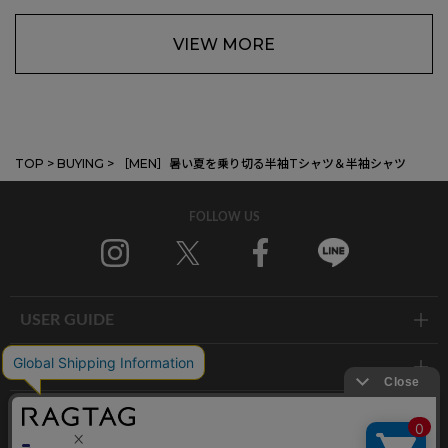
VIEW MORE
TOP
>
BUYING
>
［MEN］暑い夏を乗り切る半袖Tシャツ＆半袖シャツ
FOLLOW US
Instagram
X
Facebook
Line
USER GUIDE
GROUP SITE
ABOUT US