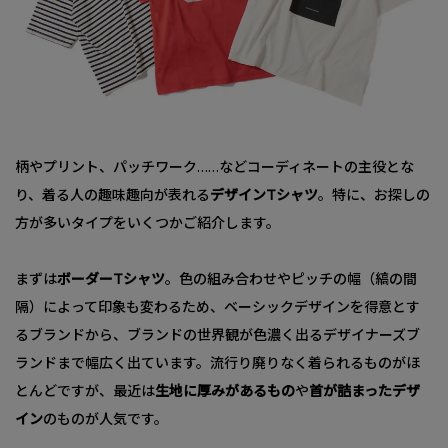
柄やプリント、パッチワーク……などコーディネートの主役とな
り、着る人の趣味趣向が表れる
デザインTシャツ
。特に、お探しの
方が多いタイプをいくつかご紹介します。
まずは
ボーダーTシャツ
。色の組み合わせやピッチの幅（縞の間
隔）によって印象も変わるため、ベーシックデザインを得意とす
るブランドから、ブランドの世界観が色濃く出るデザイナーズブ
ランドまで幅広く出ています。流行り廃りなく着られるものがほ
とんどですが、最近は
生地に厚みがあるもの
や
首が詰まったデザ
イン
のものが人気です。