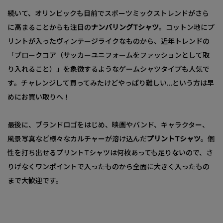
続いて、オリンピックも目前でスポーツミックストレンドがさら
に高まることからも注目の
ナンバリングTシャツ
。コットン地にプ
リントが入ったヴィンテージライクなものから、近年トレンドの
「ブロークコア（サッカーユニフォームをファッションとして取
り入れること）」を象徴するようなゲームシャツタイプも人気で
す。チャレンジして買ってみたけどやっぱり難しい…という方は早
めにお買い取りへ！
最後に、ブランドロゴをはじめ、映画やバンド、キャラクター、
風景写真など様々なカルチャーが溶け込んだ
プリントTシャツ
。個
性を打ち出せるプリントTシャツは何枚あっても足りないので、さ
りげなくワンポイントで入ったものから全面に大きく入ったもの
まで大歓迎です。