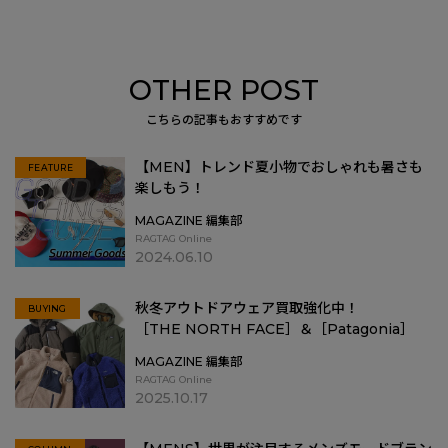
OTHER POST
こちらの記事もおすすめです
【MEN】トレンド夏小物でおしゃれも暑さも
FEATURE
楽しもう！
MAGAZINE 編集部
RAGTAG Online
2024.06.10
秋冬アウトドアウェア買取強化中！
BUYING
［THE NORTH FACE］＆［Patagonia］
MAGAZINE 編集部
RAGTAG Online
2025.10.17
［THE NORTH FACE］
＆［Patagonia］">