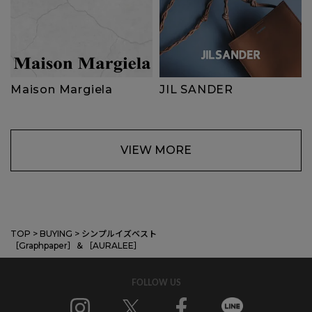
Maison Margiela
JIL SANDER
VIEW MORE
TOP
>
BUYING
>
シンプルイズベスト
［Graphpaper］＆［AURALEE］
FOLLOW US