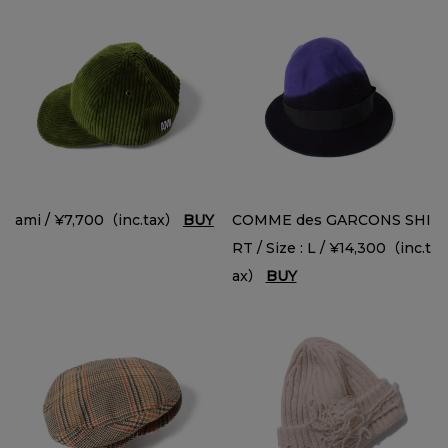
ami / ¥7,700（inc.tax）
BUY
COMME des GARCONS SHI
RT / Size : L / ¥14,300（inc.t
ax）
BUY