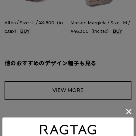
Altea / Size : L / ¥4,800（in
Maison Margiela / Size : M /
c.tax）
BUY
¥46,300（inc.tax）
BUY
他のおすすめのデザイン帽子も見る
VIEW MORE
③手袋