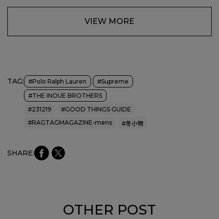
VIEW MORE
TAG:
#Polo Ralph Lauren
#Supreme
#THE INOUE BROTHERS
#231219
#GOOD THINGS GUIDE
#RAGTAGMAGAZINE-mens
#冬小物
faceb
Xにシ
SHARE:
ookに
ェア
シェア
OTHER POST