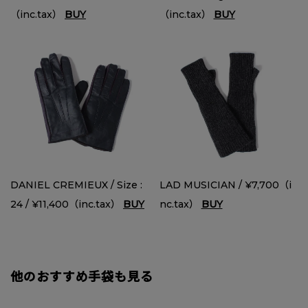
（inc.tax）
BUY
（inc.tax）
BUY
DANIEL CREMIEUX / Size :
LAD MUSICIAN / ¥7,700（i
24 / ¥11,400（inc.tax）
BUY
nc.tax）
BUY
他のおすすめ手袋も見る