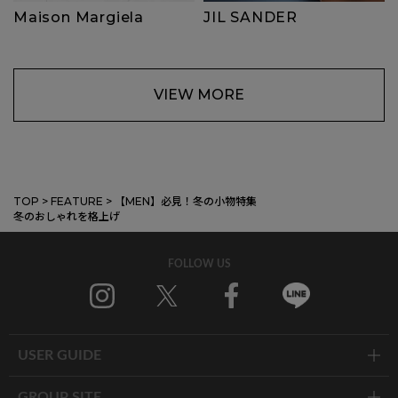
Maison Margiela
JIL SANDER
VIEW MORE
TOP
>
FEATURE
>
【MEN】必見！冬の小物特集
冬のおしゃれを格上げ
FOLLOW US
Instagram
X
Facebook
Line
USER GUIDE
GROUP SITE