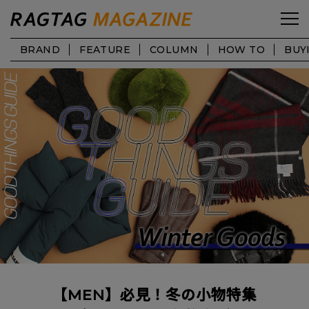
BRAND
FEATURE
COLUMN
HOW TO
BUY
【MEN】必見！冬の小物特集