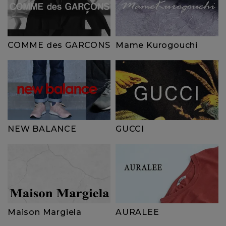
COMME des GARCONS
Mame Kurogouchi
NEW BALANCE
GUCCI
Maison Margiela
AURALEE