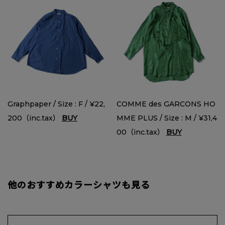
Graphpaper / Size : F / ¥22,
COMME des GARCONS HO
200（inc.tax）
BUY
MME PLUS / Size : M / ¥31,4
00（inc.tax）
BUY
他のおすすめカラーシャツも見る