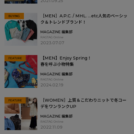
2021.09.25
［MEN］A.P.C. / MHL. …etc人気のベーシッ
BUYING
ク＆トレンドブランド！
MAGAZINE 編集部
RAGTAG Online
2023.07.07
【MEN】Enjoy Spring！
FEATURE
春を呼ぶ小物特集
MAGAZINE 編集部
RAGTAG Online
2024.02.19
春を呼ぶ小物特集">
［WOMEN］上質＆こだわりニットで冬コー
FEATURE
デをワンランクUP
MAGAZINE 編集部
RAGTAG Online
2022.11.09