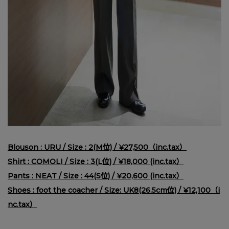
Blouson : URU / Size : 2(M位) / ¥27,500（inc.tax）
Shirt : COMOLI / Size : 3(L位) / ¥18,000 (inc.tax）
Pants : NEAT / Size : 44(S位) / ¥20,600 (inc.tax）
Shoes : foot the coacher / Size: UK8(26.5cm位) / ¥12,100（i
nc.tax）