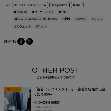
TAG:
#BOTTEGA VENETA
#Supreme
#URU
#250130
#3STYLE HINT
#KNIT
#RAGTAGMAGAZINE-mens
#shirt
#Sweat
#シャツ
#スウェット
#ニット
faceb
Xにシ
SHARE:
ookに
ェア
シェア
OTHER POST
こちらの記事もおすすめです
「古着ミックススタイル」 -古着と新品が出会
COLUMN
ったその時-
MAGAZINE 編集部
RAGTAG Online