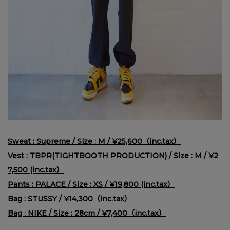
Sweat : Supreme / Size : M / ¥25,600（inc.tax）
Vest : TBPR(TIGHTBOOTH PRODUCTION) / Size : M / ¥2
7,500 (inc.tax）
Pants : PALACE / Size : XS / ¥19,800 (inc.tax）
Bag : STUSSY / ¥14,300（inc.tax）
Bag : NIKE / Size : 28cm / ¥7,400（inc.tax）