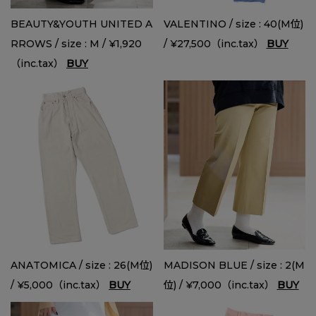
BEAUTY&YOUTH UNITED A
VALENTINO / size : 40(M位)
RROWS / size : M / ¥1,920
/ ¥27,500（inc.tax）
BUY
（inc.tax）
BUY
ANATOMICA / size : 26(M位)
MADISON BLUE / size : 2(M
/ ¥5,000（inc.tax）
BUY
位) / ¥7,000（inc.tax）
BUY