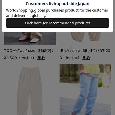
TODAYFUL / size : 36(S位) /
IENA / size : 38(M位) / ¥5,20
¥4,600（inc.tax）
BUY
0（inc.tax）
BUY