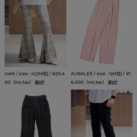
rokh / size : 42(M位) / ¥20,4
AURALEE / size : 1(M位) / ¥1
00（inc.tax）
BUY
6,000（inc.tax）
BUY