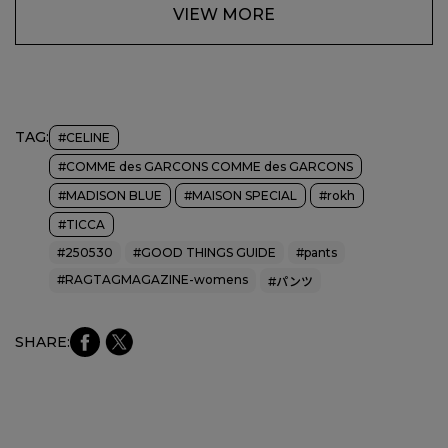
VIEW MORE
TAG:
#CELINE
#COMME des GARCONS COMME des GARCONS
#MADISON BLUE
#MAISON SPECIAL
#rokh
#TICCA
#250530
#GOOD THINGS GUIDE
#pants
#RAGTAGMAGAZINE-womens
#パンツ
faceb
Xにシ
SHARE:
ookに
ェア
シェア