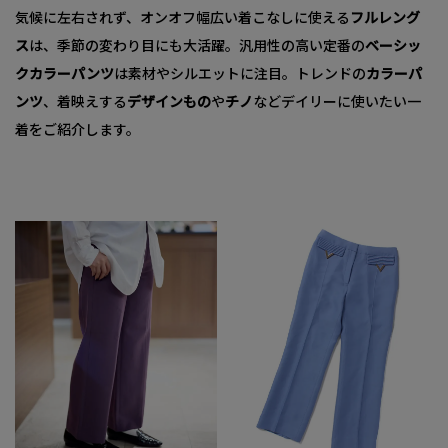
気候に左右されず、オンオフ幅広い着こなしに使える
フルレング
ス
は、季節の変わり目にも大活躍。汎用性の高い定番の
ベーシッ
クカラーパンツ
は素材やシルエットに注目。トレンドの
カラーパ
ンツ
、着映えする
デザインもの
や
チノ
などデイリーに使いたい一
着をご紹介します。