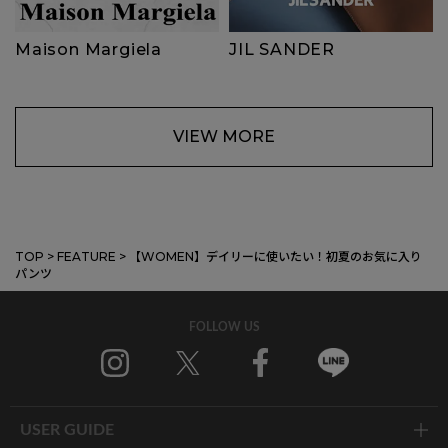
Maison Margiela
JIL SANDER
VIEW MORE
TOP
>
FEATURE
>
【WOMEN】デイリーに使いたい！初夏のお気に入り
パンツ
FOLLOW US
Instagram
X
Facebook
Line
USER GUIDE