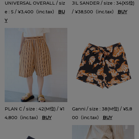
UNIVERSAL OVERALL / siz
JIL SANDER / size : 34(XS位)
e : S / ¥3,400（inc.tax）
BU
/ ¥38,500（inc.tax）
BUY
Y
PLAN C / size : 42(M位) / ¥1
Ganni / size : 38(M位) / ¥5,8
4,800（inc.tax）
BUY
00（inc.tax）
BUY