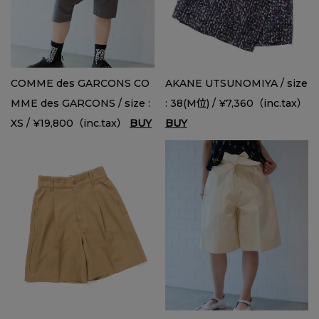
COMME des GARCONS CO
AKANE UTSUNOMIYA / size
MME des GARCONS / size :
: 38(M位) / ¥7,360（inc.tax）
XS / ¥19,800（inc.tax）
BUY
BUY