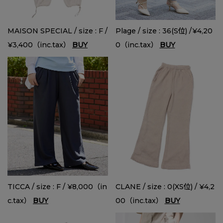
MAISON SPECIAL / size : F /
Plage / size : 36(S位) /¥4,20
¥3,400（inc.tax）
BUY
0（inc.tax）
BUY
TICCA / size : F / ¥8,000（in
CLANE / size : 0(XS位) / ¥4,2
c.tax）
BUY
00（inc.tax）
BUY