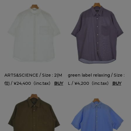
ARTS&SCIENCE / Size : 2(M
green label relaxing / Size :
位) / ¥24,400（inc.tax）
BUY
L / ¥4,200（inc.tax）
BUY