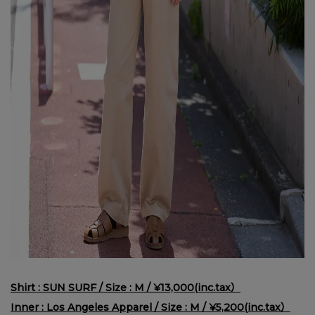
Shirt : SUN SURF / Size : M / ¥13,000(inc.tax）
Inner : Los Angeles Apparel / Size : M / ¥5,200(inc.tax）