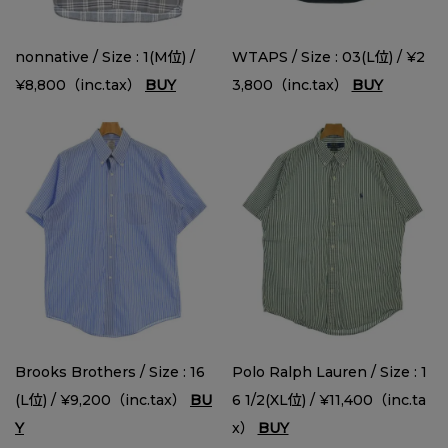
nonnative / Size : 1(M位) /
WTAPS / Size : 03(L位) / ¥2
¥8,800（inc.tax）
BUY
3,800（inc.tax）
BUY
Brooks Brothers / Size : 16
Polo Ralph Lauren / Size : 1
(L位) / ¥9,200（inc.tax）
BU
6 1/2(XL位) / ¥11,400（inc.ta
Y
x）
BUY