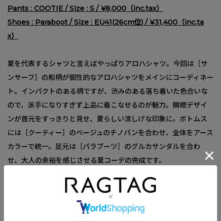
Pants : COOTIE / Size : S / ¥8,000（inc.tax）
Shoes : Paraboot / Size : EU41(26cm位) / ¥31,400（inc.ta
x）
夏を代表するシャツと言えばやっぱりアロハシャツ。今回は［サ
ンサーフ］の和柄が個性的なアロハシャツをメインにコーディネー
ト。インパクトのある柄ですが、渋みのある落ち着いた色合いな
ので、派手になりすぎず上品に着こなせるのが魅力。開襟デザイ
ンが首元をすっきりと見せ、夏らしい涼しげな印象に。ボトムス
には［クーティー］のベージュのチノパンを合わせ、全体をアース
カラーで統一。足元は［パラブーツ］のグルカサンダルを合わ
せ、大人の余裕を感じさせる夏コーデの完成です。
（Staff：Hata 173cm）