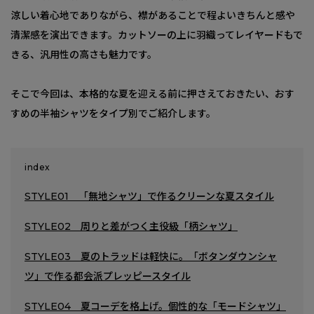
涼しい着心地でありながら、襟があることで程よいきちんと感や
清潔感を演出できます。カットソーの上に羽織ってレイヤードもで
きる、汎用性の高さも魅力です。
そこで今回は、本格的な夏を迎える前に押さえておきたい、おす
すめの半袖シャツをタイプ別でご紹介します。
index
STYLE01 「無地シャツ」で作るクリーンな夏スタイル
STYLE02 周りと差がつく主役級「柄シャツ」
STYLE03 夏のトラッドは軽快に。「ボタンダウンシャ
ツ」で作る都会派プレッピースタイル
STYLE04 夏コーデを格上げ。個性的な「モードシャツ」