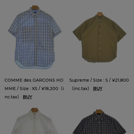
COMME des GARCONS HO
Supreme / Size : S / ¥21,800
MME / Size : XS / ¥18,200（i
（inc.tax）
BUY
nc.tax）
BUY