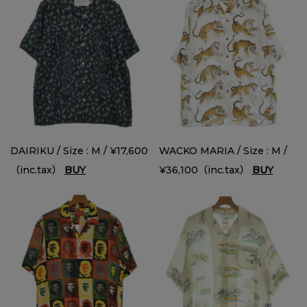
DAIRIKU / Size : M / ¥17,600
WACKO MARIA / Size : M /
（inc.tax）
BUY
¥36,100（inc.tax）
BUY