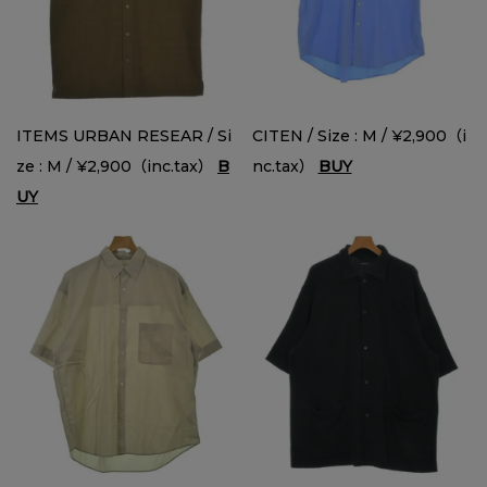
ITEMS URBAN RESEAR / Si
CITEN / Size : M / ¥2,900（i
ze : M / ¥2,900（inc.tax）
B
nc.tax）
BUY
UY