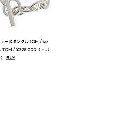
ェーヌダンクルTGM / siz
 : TGM / ¥328,000（inc.t
x）
BUY