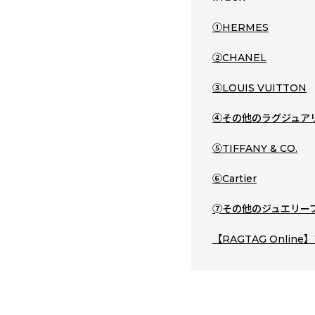
①HERMES
②CHANEL
③LOUIS VUITTON
④その他のラグジュア
⑤TIFFANY & CO.
⑥Cartier
➆その他のジュエリー
【RAGTAG Onli