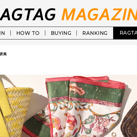
RAGTA
MN
HOW TO
BUYING
RANKING
褒美