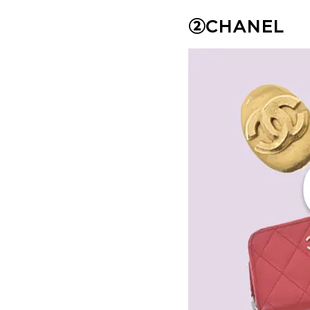
②CHANEL