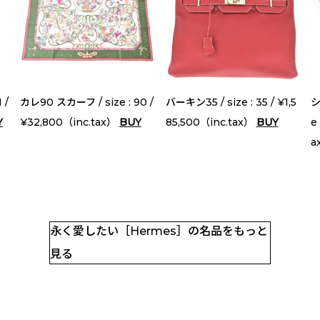
 /
カレ90 スカーフ / size : 90 /
バーキン35 / size : 35 / ¥1,5
シ
Y
¥32,800（inc.tax）
BUY
85,500（inc.tax）
BUY
e
a
永く愛したい［Hermes］の名品をもっと
見る