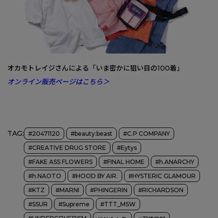
オカモトレイジさんによる「いま密かに狙い目の100着」
オンライン販売ページはこちら＞
TAG:
#20471120
#beauty:beast
#C.P COMPANY
#CREATIVE DRUG STORE
#Eytys
#FAKE ASS FLOWERS
#FINAL HOME
#h.ANARCHY
#h.NAOTO
#HOOD BY AIR.
#HYSTERIC GLAMOUR
#KTZ
#MARNI
#PHINGERIN
#RICHARDSON
#SSUR
#Supreme
#TTT_MSW