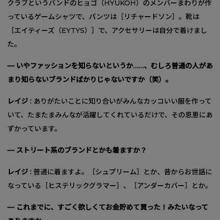
クラブというバンドのヒョゴ（HYUKOH）のメンバーまわりが作
っているゲームシャツで、パンツは［リチャードソン］。靴は
［エイティーズ（EYTYS）］で、アクセサリーは自分で着けまし
た。
— いやファッションを知らないというか……、むしろ普通の人があ
まり知らないブランドばかりじゃないですか（笑）。
レイジ :
ありがたいことに知り合いがみんなカッコいい服を作って
いて、たまたまみんなが活躍してくれているだけで、その恩恵にあ
ずかっています。
— ストリート系のブランドとかも着ますか？
レイジ :
普通に着ますよ。［シュプリーム］とか、昔からお世話に
なっている［ヒステリックグラマー］、［アンダーカバー］とか。
— これまでに、すごく欲しくてお金貯めて買った！みたいなって