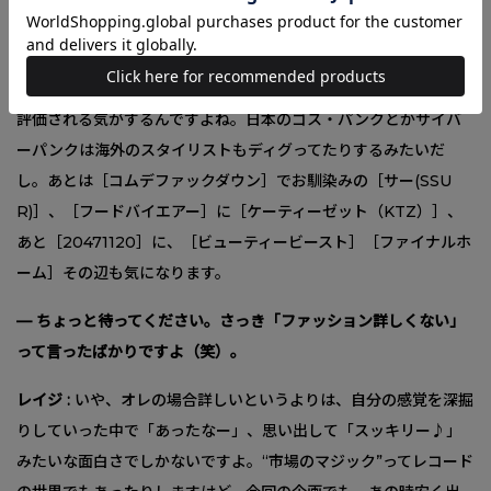
— なんか思い出すブランドってありますか？
レイジ :
［エイチナオト（h,NAOTO）］、［エイチアナーキー
（h.anarchy）］とか［泥棒日記］は次にストリート界隈でも再
評価される気がするんですよね。日本のゴス・パンクとかサイバ
ーパンクは海外のスタイリストもディグってたりするみたいだ
し。あとは［コムデファックダウン］でお馴染みの［サー(SSU
R)］、［フードバイエアー］に［ケーティーゼット（KTZ）］、
あと［20471120］に、［ビューティービースト］［ファイナルホ
ーム］その辺も気になります。
— ちょっと待ってください。さっき「ファッション詳しくない」
って言ったばかりですよ（笑）。
レイジ :
いや、オレの場合詳しいというよりは、自分の感覚を深掘
りしていった中で「あったなー」、思い出して「スッキリー♪」
みたいな面白さでしかないですよ。“市場のマジック”ってレコード