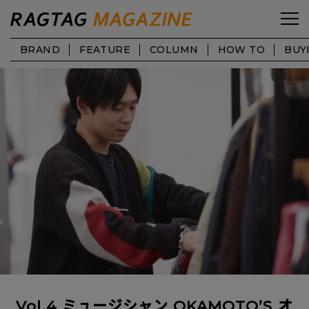
BRAND
FEATURE
COLUMN
HOW TO
BUY
Vol.4 ミュージシャン OKAMOTO’S オ