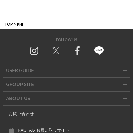
TOP
>
KNIT
FOLLOW US
Instagram
X
Facebook
Line
USER GUIDE
GROUP SITE
ABOUT US
お問い合わせ
RAGTAG お買い取りサイト