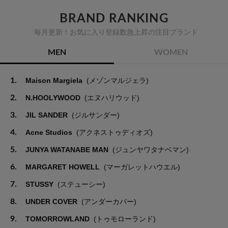
BRAND RANKING
毎月更新！お気に入り登録数急上昇の注目ブランド
MEN
WOMEN
1.
Maison Margiela
(メゾンマルジェラ)
2.
N.HOOLYWOOD
(エヌハリウッド)
3.
JIL SANDER
(ジルサンダー)
4.
Acne Studios
(アクネストゥディオズ)
5.
JUNYA WATANABE MAN
(ジュンヤワタナベマン)
6.
MARGARET HOWELL
(マーガレットハウエル)
7.
STUSSY
(ステューシー)
8.
UNDER COVER
(アンダーカバー)
9.
TOMORROWLAND
(トゥモローランド)