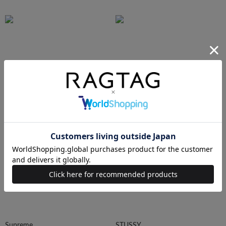
N.HOOLYWOOD
Needles
Ralph Lauren
HUMAN MADE
Supreme
STUSSY