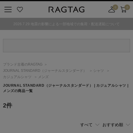
0
0
ニ
お
店
カ
ュ
気
舗
ー
2026.7.29 地震の影響による一部地域での集荷・配送遅延について
ー
に
取
ト
ボ
入
り
タ
り
寄
ン
せ
カ
ー
ブランド古着のRAGTAG
ト
JOURNAL STANDARD
（ジャーナルスタンダード）
シャツ
カジュアルシャツ
メンズ
JOURNAL STANDARD
（ジャーナルスタンダード）
| カジュアルシャツ |
メンズの商品一覧
2
件