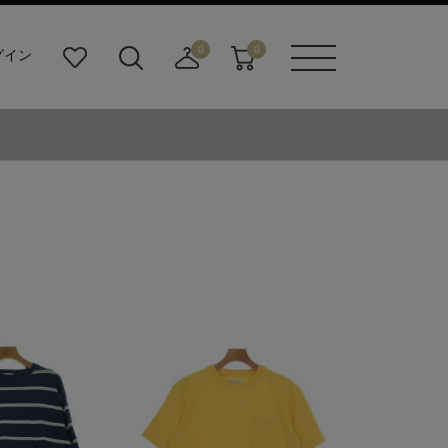
0
0
グイン
お
検
店
カ
メニュ
気
索
舗
ー
ーボタ
に
ビ
取
ト
ン
入
ル
り
り
ダ
寄
ー
せ
ボ
カ
タ
ー
ン
ト