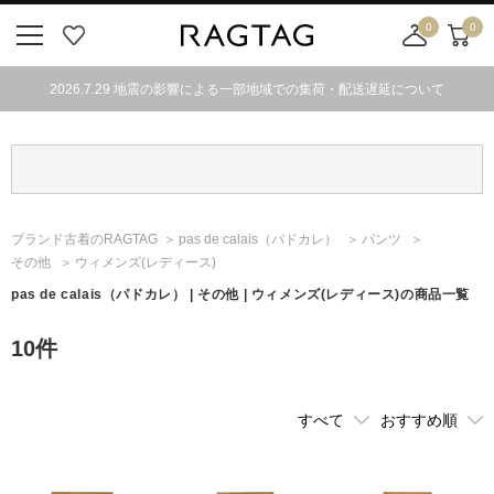
0
0
ニ
お
店
カ
ュ
気
舗
ー
2026.7.29 地震の影響による一部地域での集荷・配送遅延について
ー
に
取
ト
ボ
入
り
タ
り
寄
ン
せ
カ
ー
ブランド古着のRAGTAG
pas de calais
（パドカレ）
パンツ
ト
その他
ウィメンズ(レディース)
pas de calais
（パドカレ）
| その他 | ウィメンズ(レディース)の商品一覧
10
件