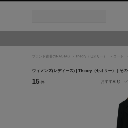
ブランド古着のRAGTAG
Theory
（セオリー）
コート
ウィメンズ(レディース) |
Theory
（セオリー）
| そ
15
おすすめ順
件