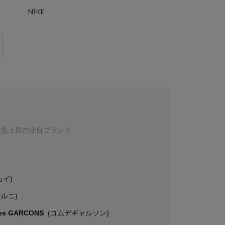
NIKE
数急上昇の注目ブランド
カイ)
マルニ)
es GARCONS
(コムデギャルソン)