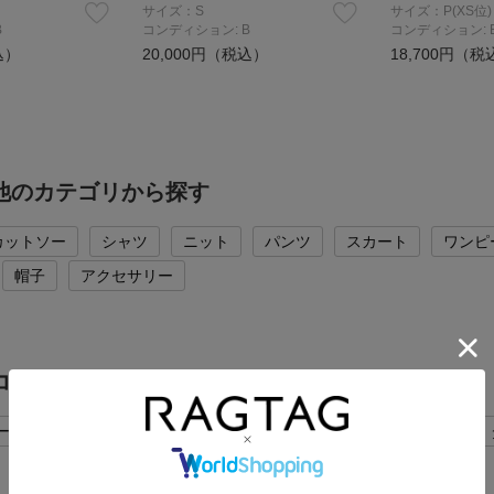
サイズ：S
サイズ：P(XS位)
B
コンディション: B
コンディション: 
込）
20,000円（税込）
18,700円（税
yの他のカテゴリから探す
カットソー
シャツ
ニット
パンツ
スカート
ワンピ
帽子
アクセサリー
yのコートの他のカテゴリから探す
ーコート
チェスターコート
モッズコート
ピーコート