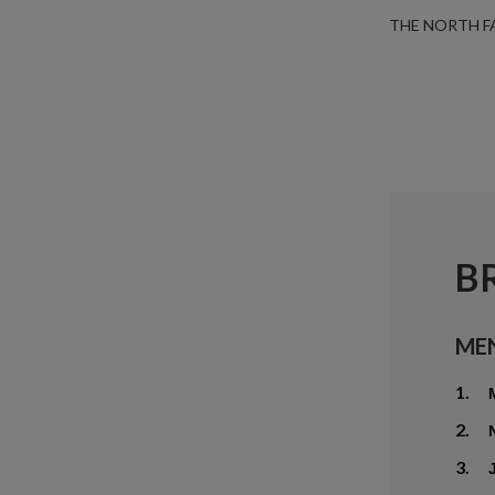
THE NORTH F
B
ME
1.
2.
3.