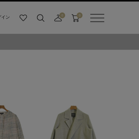
0
0
グイン
お
検
店
カ
メニュ
気
索
舗
ー
ーボタ
に
ビ
取
ト
ン
入
ル
り
り
ダ
寄
ー
せ
ボ
カ
タ
ー
ン
ト