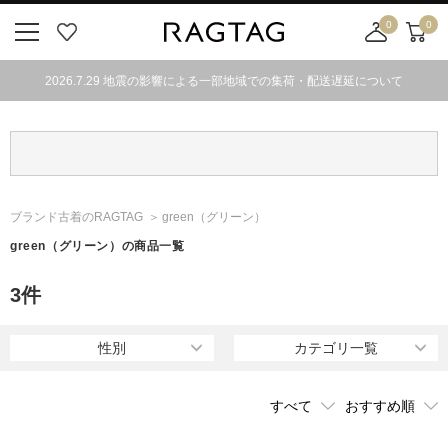
0
0
ニ
お
店
カ
ュ
気
舗
ー
2026.7.29 地震の影響による一部地域での集荷・配送遅延について
ー
に
取
ト
ボ
入
り
タ
り
寄
ン
せ
カ
ー
ブランド古着のRAGTAG
green
（グリーン）
ト
green
（グリーン）
の商品一覧
3
件
性別
カテゴリ一覧