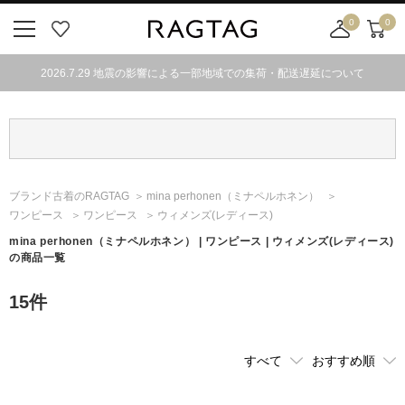
0
0
ニ
お
店
カ
ュ
気
舗
ー
2026.7.29 地震の影響による一部地域での集荷・配送遅延について
ー
に
取
ト
ボ
入
り
タ
り
寄
ン
せ
カ
ー
ブランド古着のRAGTAG
mina perhonen
（ミナペルホネン）
ト
ワンピース
ワンピース
ウィメンズ(レディース)
mina perhonen
（ミナペルホネン）
| ワンピース | ウィメンズ(レディース)
の商品一覧
15
件