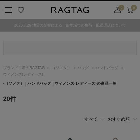
0
0
ニ
お
店
カ
ュ
気
舗
ー
2026.7.29 地震の影響による一部地域での集荷・配送遅延について
ー
に
取
ト
ボ
入
り
タ
り
寄
ン
せ
カ
ー
ブランド古着のRAGTAG
-
（ソノタ）
バッグ
ハンドバッグ
ト
ウィメンズ(レディース)
-
（ソノタ）
| ハンドバッグ | ウィメンズ(レディース)の商品一覧
20
件