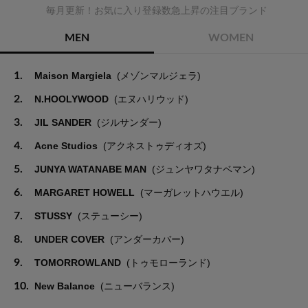
毎月更新！お気に入り登録数急上昇の注目ブランド
MEN
WOMEN
1.
Maison Margiela
(メゾンマルジェラ)
2.
N.HOOLYWOOD
(エヌハリウッド)
3.
JIL SANDER
(ジルサンダー)
4.
Acne Studios
(アクネストゥディオズ)
5.
JUNYA WATANABE MAN
(ジュンヤワタナベマン)
6.
MARGARET HOWELL
(マーガレットハウエル)
7.
STUSSY
(ステューシー)
8.
UNDER COVER
(アンダーカバー)
9.
TOMORROWLAND
(トゥモローランド)
10.
New Balance
(ニューバランス)